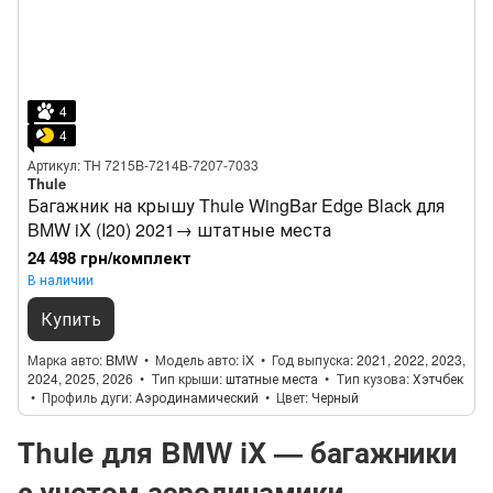
4
4
Артикул: TH 7215B-7214B-7207-7033
Thule
Багажник на крышу Thule WingBar Edge Black для
BMW iX (I20) 2021→ штатные места
24 498 грн/комплект
В наличии
Купить
Марка авто
BMW
Модель авто
iX
Год выпуска
2021, 2022, 2023,
2024, 2025, 2026
Тип крыши
штатные места
Тип кузова
Хэтчбек
Профиль дуги
Аэродинамический
Цвет
Черный
Thule для BMW iX — багажники
с учетом аэродинамики