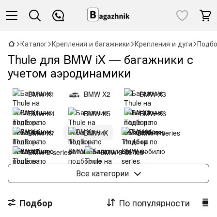
Каталог
Крепления и багажники
Крепления и дуги
Подбо
Thule для BMW iX — багажники с
учетом аэродинамики
BMW X1
BMW X2
BMW X3
BMW X4
BMW X5
BMW X6
BMW X7
BMW iX
BMW 1-series
BMW 2-series
BMW 3-series
BMW 4-series
BMW 5-series
Все категории
BMW 6-series
BMW 7-series
По популярности
Подбор
BMW 8-series
BMW i3
BMW i4