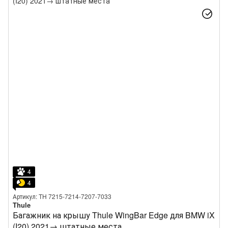
4
4
Артикул: TH 7215-7214-7207-7033
Thule
Багажник на крышу Thule WingBar Edge для BMW iX
(I20) 2021→ штатные места