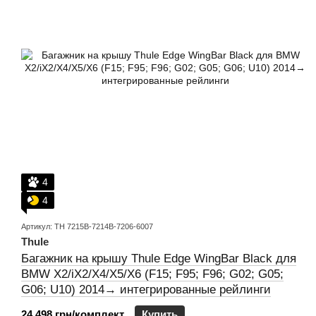
4
4
Артикул: TH 7215B-7214B-7206-6007
Thule
Багажник на крышу Thule Edge WingBar Black для
BMW X2/iX2/X4/X5/X6 (F15; F95; F96; G02; G05;
G06; U10) 2014→ интегрированные рейлинги
24 498 грн/комплект
Купить