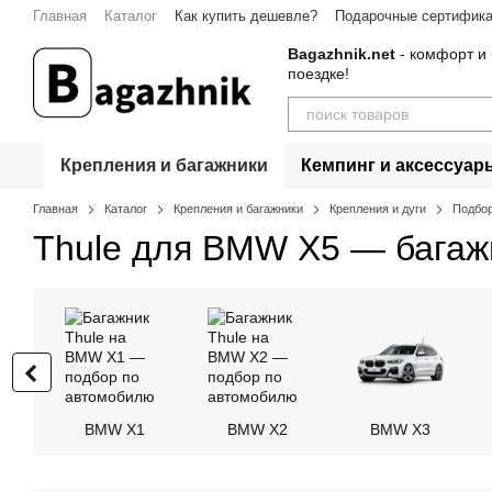
Перейти к основному контенту
Главная
Каталог
Как купить дешевле?
Подарочные сертифик
Контакты
Bagazhnik.net
- комфорт и 
поездке!
Крепления и багажники
Кемпинг и аксессуар
Главная
Каталог
Крепления и багажники
Крепления и дуги
Подбор
Thule для BMW X5 — багаж
BMW X1
BMW X2
BMW X3