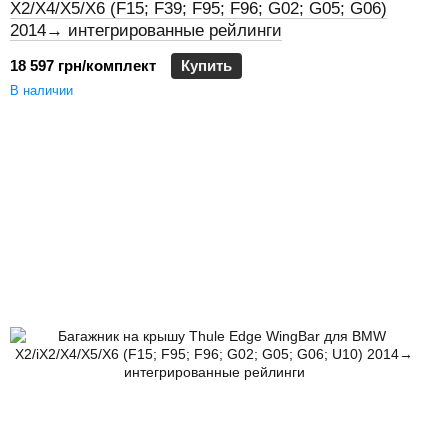
X2/X4/X5/X6 (F15; F39; F95; F96; G02; G05; G06)
2014→ интегрированные рейлинги
18 597 грн/комплект
Купить
В наличии