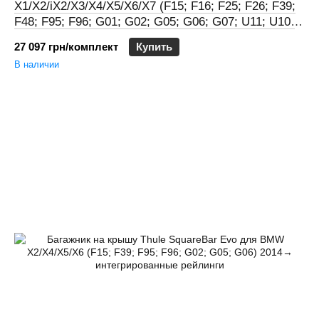
X1/X2/iX2/X3/X4/X5/X6/X7 (F15; F16; F25; F26; F39;
F48; F95; F96; G01; G02; G05; G06; G07; U11; U10)
2010→ интегрированные рейлинги
27 097 грн/комплект
Купить
В наличии