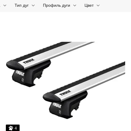
а
Тип дуг
Профиль дуги
Цвет
4