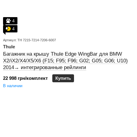
4
4
Артикул: TH 7215-7214-7206-6007
Thule
Багажник на крышу Thule Edge WingBar для BMW
X2/iX2/X4/X5/X6 (F15; F95; F96; G02; G05; G06; U10)
2014→ интегрированные рейлинги
22 998 грн/комплект
Купить
В наличии