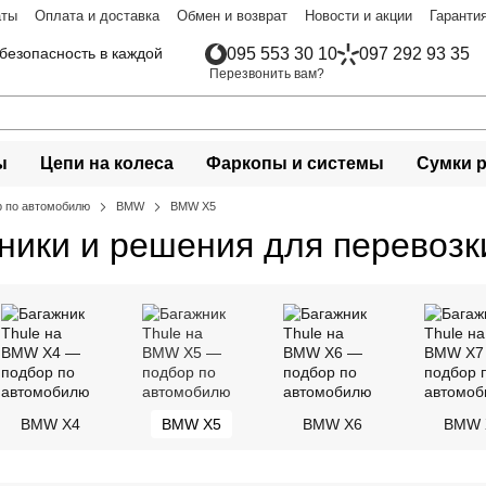
аты
Оплата и доставка
Обмен и возврат
Новости и акции
Гаранти
безопасность в каждой
095 553 30 10
097 292 93 35
Перезвонить вам?
ы
Цепи на колеса
Фаркопы и системы
Сумки 
 по автомобилю
BMW
BMW X5
ники и решения для перевозк
BMW X4
BMW X5
BMW X6
BMW 