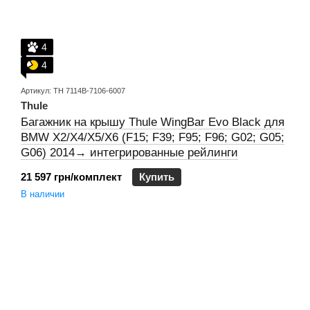
4
4
Артикул: TH 7114B-7106-6007
Thule
Багажник на крышу Thule WingBar Evo Black для
BMW X2/X4/X5/X6 (F15; F39; F95; F96; G02; G05;
G06) 2014→ интегрированные рейлинги
21 597 грн/комплект
Купить
В наличии