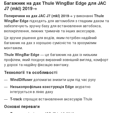
Багажник на дах Thule WingBar Edge для JAC
J7 (mkI) 2019→
Поперечини на дах JAC J7 (mkI) 2019→
у виконанні
Thule
WingBar Edge
підходять для автомобіля з гладким дахом та
забезпечують зручну базу для встановлення автобокса,
велокріплення, лижних тримачів та інших аксесуарів.
Це зручне рішення для водіїв, яким потрібен надійний
багажник на дах з хорошою сумісністю та зрозумілим
монтажем.
Thule WingBar Edge
— це багажник на дах із низьким
профілем, який поєднує виразний зовнішній вигляд, комфорт
у дорозі та надійну фіксацію вантажу.
Технології та особливості
WindDiffuser
допомагає знизити шум під час руху
Низькопрофільна конструкція Edge
акуратно
інтегрується в лінію даху
T-track
спрощує встановлення аксесуарів Thule
Основні переваги