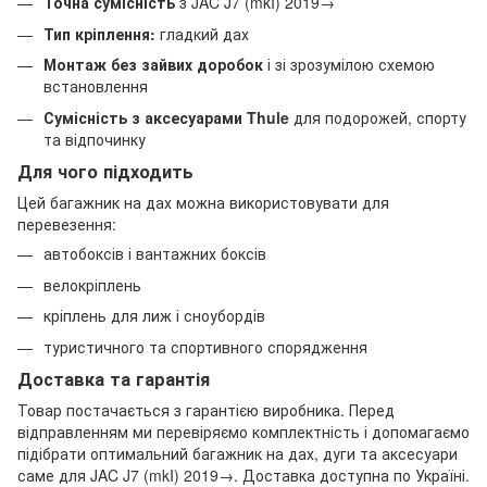
Точна сумісність
з JAC J7 (mkI) 2019→
Тип кріплення:
гладкий дах
Монтаж без зайвих доробок
і зі зрозумілою схемою
встановлення
Сумісність з аксесуарами Thule
для подорожей, спорту
та відпочинку
Для чого підходить
Цей багажник на дах можна використовувати для
перевезення:
автобоксів і вантажних боксів
велокріплень
кріплень для лиж і сноубордів
туристичного та спортивного спорядження
Доставка та гарантія
Товар постачається з гарантією виробника. Перед
відправленням ми перевіряємо комплектність і допомагаємо
підібрати оптимальний багажник на дах, дуги та аксесуари
саме для JAC J7 (mkI) 2019→. Доставка доступна по Україні.