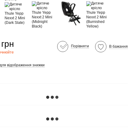
 грн
Порівняти
В бажання
точнюйте
 для відображення знижки