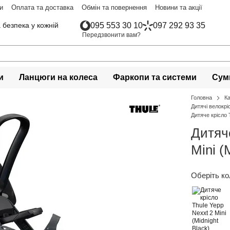
и
Оплата та доставка
Обмін та повернення
Новини та акції
 безпека у кожній
095 553 30 10
097 292 93 35
Передзвонити вам?
и
Ланцюги на колеса
Фаркопи та системи
Сумк
Головна
К
Дитячі велокрі
Дитяче крісло 
Дитяче
Mini 
Оберіть ко