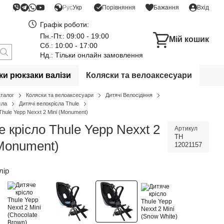
Порівняння
Рус
Укр
Бажання
Вхід
Графік роботи:
Пн.-Пт.: 09:00 - 19:00
Мій кошик
Сб.: 10:00 - 17:00
Нд.: Тільки онлайн замовлення
и рюкзаки валізи
Коляски та велоаксесуари
аталог
Коляски та велоаксесуари
Дитячі Велосідіння
сла
Дитячі велокрісла Thule
Thule Yepp Nexxt 2 Mini (Monument)
 крісло Thule Yepp Nexxt 2
Артикул
TH
(Monument)
12021157
лір