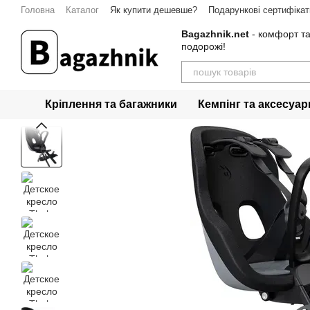
Перейти до основного контенту
Головна
Каталог
Як купити дешевше?
Подарункові сертифікат
Гарантія
Контакти
Bagazhnik.net
- комфорт та
подорожі!
Кріплення та багажники
Кемпінг та аксесуар