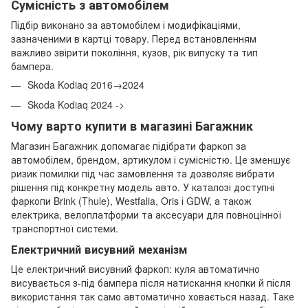
Сумісність з автомобілем
Підбір виконано за автомобілем і модифікаціями,
зазначеними в картці товару. Перед встановленням
важливо звірити покоління, кузов, рік випуску та тип
бампера.
Skoda Kodiaq 2016→2024
Skoda Kodiaq 2024 ->
Чому варто купити в магазині Багажник
Магазин Багажник допомагає підібрати фаркоп за
автомобілем, брендом, артикулом і сумісністю. Це зменшує
ризик помилки під час замовлення та дозволяє вибрати
рішення під конкретну модель авто. У каталозі доступні
фаркопи Brink (Thule), Westfalia, Oris і GDW, а також
електрика, велоплатформи та аксесуари для повноцінної
транспортної системи.
Електричний висувний механізм
Це електричний висувний фаркоп: куля автоматично
висувається з-під бампера після натискання кнопки й після
використання так само автоматично ховається назад. Таке