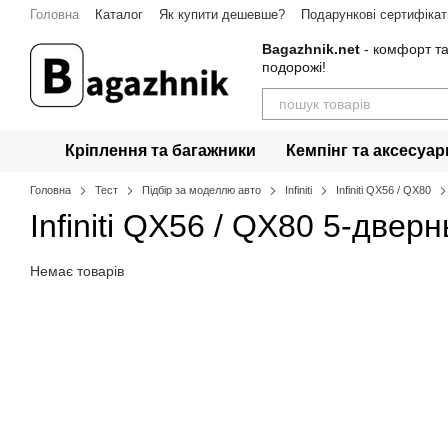
Перейти до основного контенту
Головна
Каталог
Як купити дешевше?
Подарункові сертифікат
Гарантія
Контакти
Bagazhnik.net
- комфорт та
подорожі!
Кріплення та багажники
Кемпінг та аксесуар
Головна
Тест
Підбір за моделлю авто
Infiniti
Infiniti QX56 / QX80
Infiniti QX56 / QX80 5-две
Немає товарів