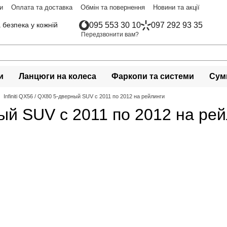
и
Оплата та доставка
Обмін та повернення
Новини та акції
 безпека у кожній
095 553 30 10
097 292 93 35
Передзвонити вам?
и
Ланцюги на колеса
Фаркопи та системи
Сумк
Infiniti QX56 / QX80 5-дверный SUV с 2011 по 2012 на рейлинги
рный SUV с 2011 по 2012 на ре