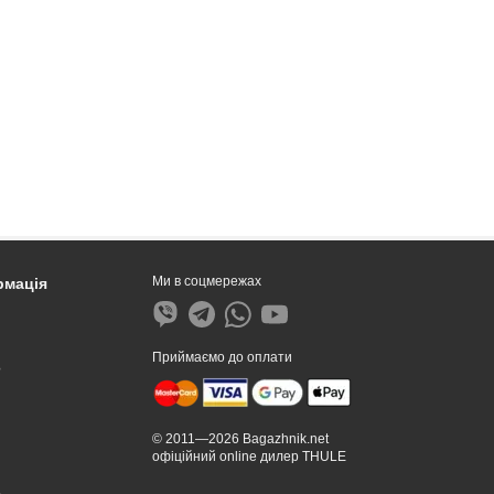
Ми в соцмережах
рмація
Приймаємо до оплати
?
© 2011—2026 Bagazhnik.net
офіційний online дилер THULE