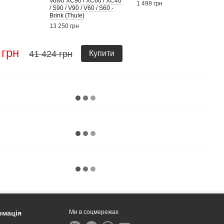
Volvo XC90 / XC60 / XC40
1 499 грн
/ S90 / V90 / V60 / S60 -
Brink (Thule)
13 250 грн
 грн
41 424 грн
Купити
Ми в соцмережах
рмація