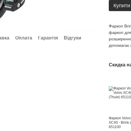
Купити
Фаркоп Bri
фаркоп для
авка
Оплата
Гарантія
Відгуки
розширення
допомагає 
Скидка н
Фаркоп Volvo
XC40 - Brink 
651100