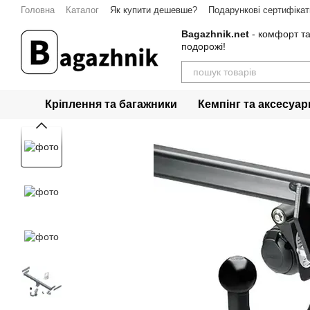
Перейти до основного контенту
Головна
Каталог
Як купити дешевше?
Подарункові сертифікат
Гарантія
Контакти
Bagazhnik.net
- комфорт та
подорожі!
Кріплення та багажники
Кемпінг та аксесуар