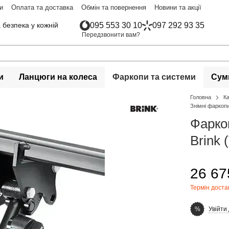
и
Оплата та доставка
Обмін та повернення
Новини та акції
 безпека у кожній
095 553 30 10
097 292 93 35
Передзвонити вам?
и
Ланцюги на колеса
Фаркопи та системи
Сумк
Головна
К
Знімні фаркопи
Фаркоп
Brink 
26 67
Термін доста
Увійти
%