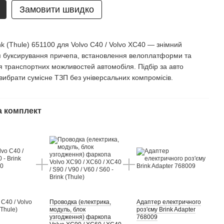
Замовити швидко
nk (Thule) 651100 для Volvo C40 / Volvo XC40 — знімний
 буксирування причепа, встановлення велоплатформи та
 транспортних можливостей автомобіля. Підбір за авто
вибрати сумісне ТЗП без універсальних компромісів.
а комплект
 C40 / Volvo
Проводка (електрика,
Адаптер електричного
(Thule)
модуль, блок
роз'єму Brink Adapter
узгодження) фаркопа
768009