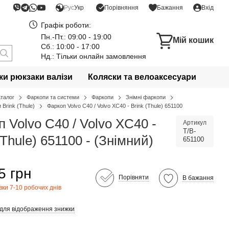
Порівняння
Рус
Укр
Бажання
Вхід
Графік роботи:
Пн.-Пт.: 09:00 - 19:00
Мій кошик
Сб.: 10:00 - 17:00
Нд.: Тільки онлайн замовлення
и рюкзаки валізи
Коляски та велоаксесуари
аталог
Фаркопи та системи
Фаркопи
Знімні фаркопи
 Brink (Thule)
Фаркоп Volvo C40 / Volvo XC40 - Brink (Thule) 651100
 Volvo C40 / Volvo XC40 -
Артикул
T/B-
(Thule) 651100 - (Знімний)
651100
5 грн
Порівняти
В бажання
вки 7-10 робочих днів
 для відображення знижки