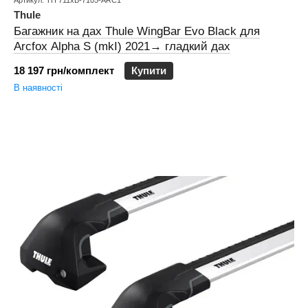
Артикул: TH 711xB-7105-ARC1
Thule
Багажник на дах Thule WingBar Evo Black для
Arcfox Alpha S (mkI) 2021→ гладкий дах
18 197 грн/комплект
Купити
В наявності