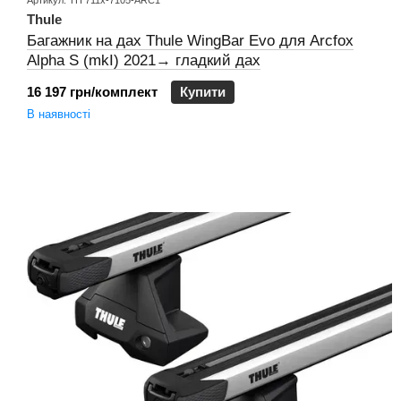
Артикул: TH 711x-7105-ARC1
Thule
Багажник на дах Thule WingBar Evo для Arcfox
Alpha S (mkI) 2021→ гладкий дах
16 197 грн/комплект
Купити
В наявності