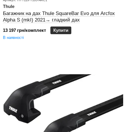
Артикул: TH 712x-7105-ARC1
Thule
Багажник на дах Thule SquareBar Evo для Arcfox
Alpha S (mkI) 2021→ гладкий дах
13 197 грн/комплект
Купити
В наявності