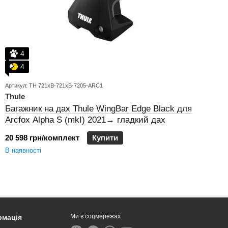
4
4
Артикул: TH 721xB-721xB-7205-ARC1
Thule
Багажник на дах Thule WingBar Edge Black для
Arcfox Alpha S (mkI) 2021→ гладкий дах
20 598 грн/комплект
Купити
В наявності
Ми в соцмережах
рмація