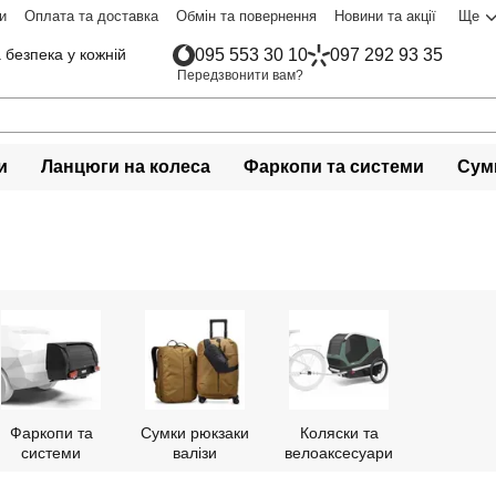
и
Оплата та доставка
Обмін та повернення
Новини та акції
Ще
 безпека у кожній
095 553 30 10
097 292 93 35
Передзвонити вам?
и
Ланцюги на колеса
Фаркопи та системи
Сумк
Фаркопи та
Сумки рюкзаки
Коляски та
системи
валізи
велоаксесуари