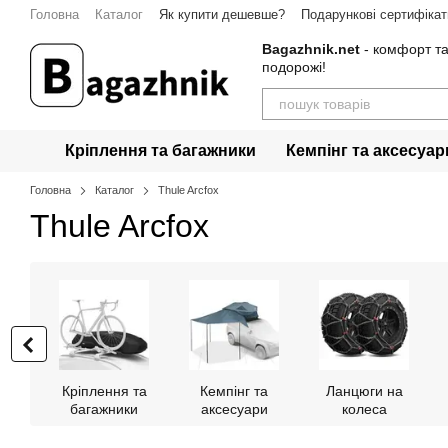
Перейти до основного контенту
Головна
Каталог
Як купити дешевше?
Подарункові сертифікат
Bagazhnik.net
- комфорт та
подорожі!
Кріплення та багажники
Кемпінг та аксесуар
Головна
Каталог
Thule Arcfox
Thule Arcfox
Кріплення та
Кемпінг та
Ланцюги на
багажники
аксесуари
колеса