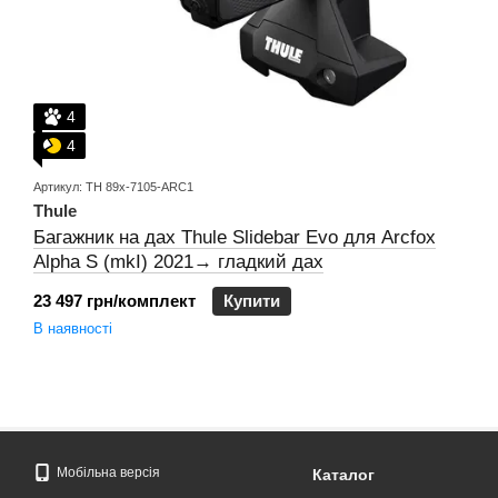
4
4
Артикул: TH 89x-7105-ARC1
Thule
Багажник на дах Thule Slidebar Evo для Arcfox
Alpha S (mkI) 2021→ гладкий дах
23 497 грн/комплект
Купити
В наявності
Мобільна версія
Каталог