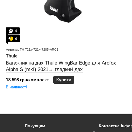
4
4
Артикул: TH 721x-721x-7205-ARC1
Thule
Багажник на дах Thule WingBar Edge для Arcfox
Alpha S (mkI) 2021→ гладкий дах
18 598 грн/комплект
Купити
В наявності
Покупцям
Контактна інфо