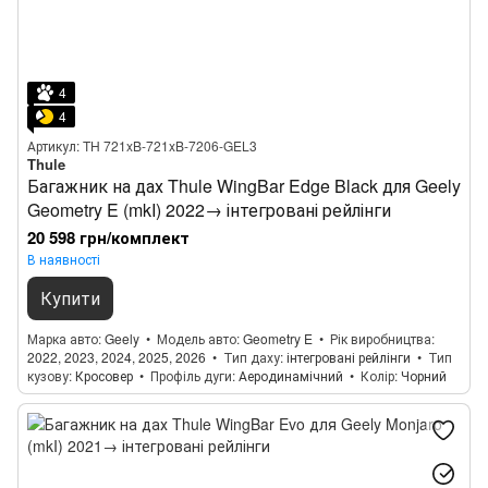
4
4
Артикул: TH 721xB-721xB-7206-GEL3
Thule
Багажник на дах Thule WingBar Edge Black для Geely
Geometry E (mkI) 2022→ інтегровані рейлінги
20 598 грн/комплект
В наявності
Купити
Марка авто
Geely
Модель авто
Geometry E
Рік виробництва
2022, 2023, 2024, 2025, 2026
Тип даху
інтегровані рейлінги
Тип
кузову
Кросовер
Профіль дуги
Аеродинамічний
Колір
Чорний