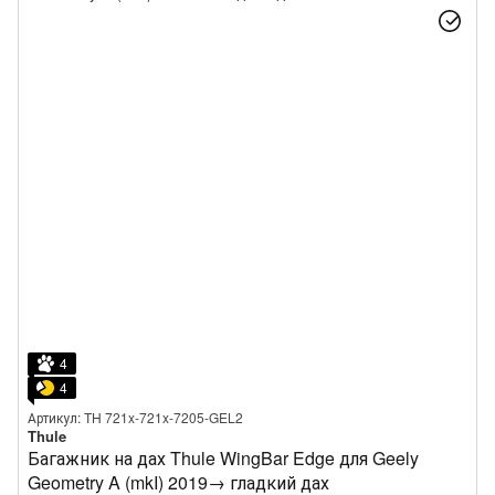
4
4
Артикул: TH 721x-721x-7205-GEL2
Thule
Багажник на дах Thule WingBar Edge для Geely
Geometry A (mkI) 2019→ гладкий дах