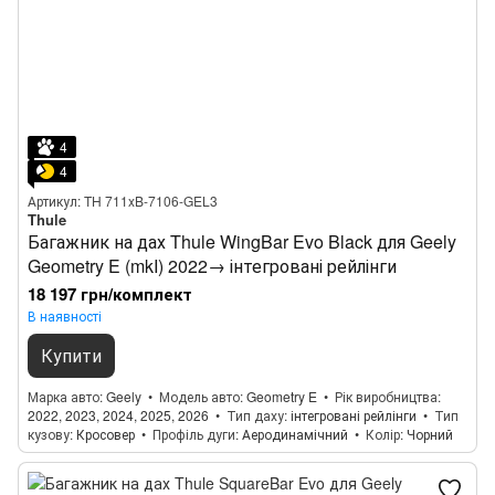
4
4
Артикул: TH 711xB-7106-GEL3
Thule
Багажник на дах Thule WingBar Evo Black для Geely
Geometry E (mkI) 2022→ інтегровані рейлінги
18 197 грн/комплект
В наявності
Купити
Марка авто
Geely
Модель авто
Geometry E
Рік виробництва
2022, 2023, 2024, 2025, 2026
Тип даху
інтегровані рейлінги
Тип
кузову
Кросовер
Профіль дуги
Аеродинамічний
Колір
Чорний