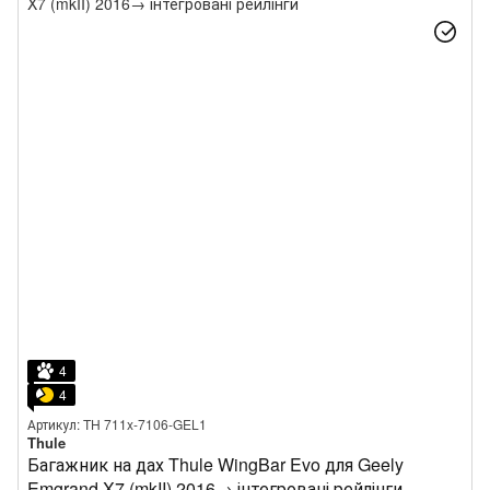
4
4
Артикул: TH 711x-7106-GEL1
Thule
Багажник на дах Thule WingBar Evo для Geely
Emgrand X7 (mkII) 2016→ інтегровані рейлінги