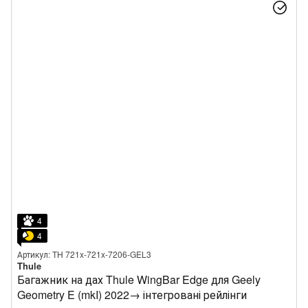
4
4
Артикул: TH 721x-721x-7206-GEL3
Thule
Багажник на дах Thule WingBar Edge для Geely
Geometry E (mkI) 2022→ інтегровані рейлінги