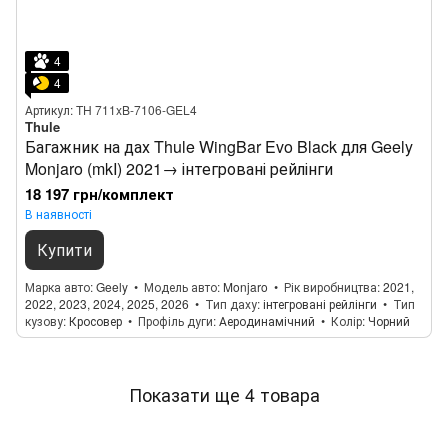
4
4
Артикул: TH 711xB-7106-GEL4
Thule
Багажник на дах Thule WingBar Evo Black для Geely
Monjaro (mkI) 2021→ інтегровані рейлінги
18 197 грн/комплект
В наявності
Купити
Марка авто
Geely
Модель авто
Monjaro
Рік виробництва
2021,
2022, 2023, 2024, 2025, 2026
Тип даху
інтегровані рейлінги
Тип
кузову
Кросовер
Профіль дуги
Аеродинамічний
Колір
Чорний
Показати ще 4 товара