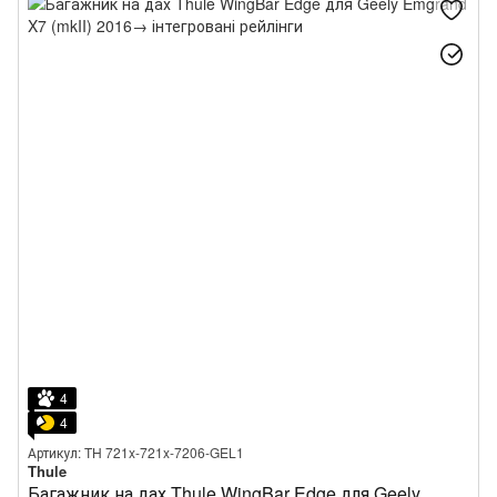
4
4
Артикул: TH 721x-721x-7206-GEL1
Thule
Багажник на дах Thule WingBar Edge для Geely