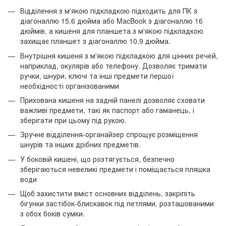
Відділення з м'якою підкладкою підходить для ПК з
діагоналлю 15.6 дюйма або MacBook з діагоналлю 16
дюймів, а кишеня для планшета з м'якою підкладкою
захищає планшет з діагоналлю 10.9 дюйма.
Внутрішня кишеня з м'якою підкладкою для цінних речей,
наприклад, окулярів або телефону. Дозволяє тримати
ручки, шнури, ключі та інші предмети першої
необхідності організованими
Прихована кишеня на задній панелі дозволяє сховати
важливі предмети, такі як паспорт або гаманець, і
зберігати при цьому під рукою.
Зручне відділення-органайзер спрощує розміщення
шнурів та інших дрібних предметів.
У боковій кишені, що розтягується, безпечно
зберігаються невеликі предмети і поміщається пляшка
води
Щоб захистити вміст основних відділень, закріпіть
бігунки застібок-блискавок під петлями, розташованими
з обох боків сумки.