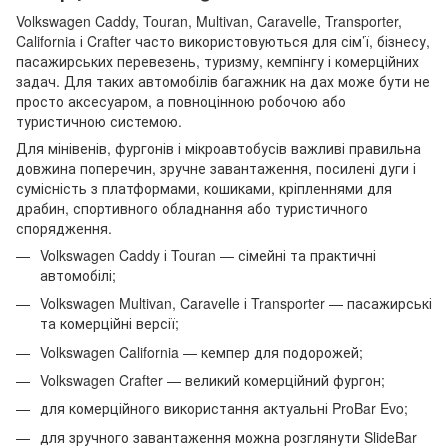
Volkswagen Caddy, Touran, Multivan, Caravelle, Transporter,
California і Crafter часто використовуються для сім’ї, бізнесу,
пасажирських перевезень, туризму, кемпінгу і комерційних
задач. Для таких автомобілів багажник на дах може бути не
просто аксесуаром, а повноцінною робочою або
туристичною системою.
Для мінівенів, фургонів і мікроавтобусів важливі правильна
довжина поперечин, зручне завантаження, посилені дуги і
сумісність з платформами, кошиками, кріпленнями для
драбин, спортивного обладнання або туристичного
спорядження.
Volkswagen Caddy і Touran — сімейні та практичні
автомобілі;
Volkswagen Multivan, Caravelle і Transporter — пасажирські
та комерційні версії;
Volkswagen California — кемпер для подорожей;
Volkswagen Crafter — великий комерційний фургон;
для комерційного використання актуальні ProBar Evo;
для зручного завантаження можна розглянути SlideBar