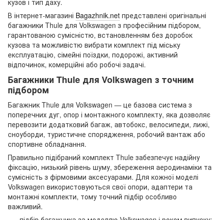
кузов і тип даху.
В інтернет-магазині
Bagazhnik.net
представлені оригінальні
багажники Thule для Volkswagen з професійним підбором,
гарантованою сумісністю, встановленням без доробок
кузова та можливістю вибрати комплект під міську
експлуатацію, сімейні поїздки, подорожі, активний
відпочинок, комерційні або робочі задачі.
Багажники Thule для Volkswagen з точним
підбором
Багажник Thule для Volkswagen — це базова система з
поперечних дуг, опор і монтажного комплекту, яка дозволяє
перевозити додатковий багаж, автобокс, велосипеди, лижі,
сноуборди, туристичне спорядження, робочий вантаж або
спортивне обладнання.
Правильно підібраний комплект Thule забезпечує надійну
фіксацію, низький рівень шуму, збереження аеродинаміки та
сумісність з фірмовими аксесуарами. Для кожної моделі
Volkswagen використовуються свої опори, адаптери та
монтажні комплекти, тому точний підбір особливо
важливий.
підбір багажника за моделлю Volkswagen і роком випуску;