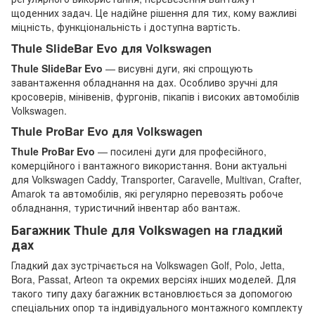
щоденних задач. Це надійне рішення для тих, кому важливі
міцність, функціональність і доступна вартість.
Thule SlideBar Evo для Volkswagen
Thule SlideBar Evo
— висувні дуги, які спрощують
завантаження обладнання на дах. Особливо зручні для
кросоверів, мінівенів, фургонів, пікапів і високих автомобілів
Volkswagen.
Thule ProBar Evo для Volkswagen
Thule ProBar Evo
— посилені дуги для професійного,
комерційного і вантажного використання. Вони актуальні
для Volkswagen Caddy, Transporter, Caravelle, Multivan, Crafter,
Amarok та автомобілів, які регулярно перевозять робоче
обладнання, туристичний інвентар або вантаж.
Багажник Thule для Volkswagen на гладкий
дах
Гладкий дах зустрічається на Volkswagen Golf, Polo, Jetta,
Bora, Passat, Arteon та окремих версіях інших моделей. Для
такого типу даху багажник встановлюється за допомогою
спеціальних опор та індивідуального монтажного комплекту