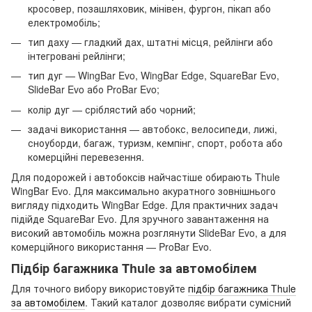
кросовер, позашляховик, мінівен, фургон, пікап або
електромобіль;
тип даху — гладкий дах, штатні місця, рейлінги або
інтегровані рейлінги;
тип дуг — WingBar Evo, WingBar Edge, SquareBar Evo,
SlideBar Evo або ProBar Evo;
колір дуг — сріблястий або чорний;
задачі використання — автобокс, велосипеди, лижі,
сноуборди, багаж, туризм, кемпінг, спорт, робота або
комерційні перевезення.
Для подорожей і автобоксів найчастіше обирають Thule
WingBar Evo. Для максимально акуратного зовнішнього
вигляду підходить WingBar Edge. Для практичних задач
підійде SquareBar Evo. Для зручного завантаження на
високий автомобіль можна розглянути SlideBar Evo, а для
комерційного використання — ProBar Evo.
Підбір багажника Thule за автомобілем
Для точного вибору використовуйте
підбір багажника Thule
за автомобілем
. Такий каталог дозволяє вибрати сумісний