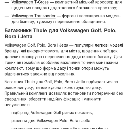
Volkswagen T-Cross
— компактний міський кросовер для
щоденних поїздок і додаткового багажного простору;
Volkswagen Transporter
— фургон і пасажирська модель
для бізнесу, туризму і перевезення обладнання.
Багажники Thule для Volkswagen Golf, Polo,
Bora і Jetta
Volkswagen Golf, Polo, Bora і Jetta — популярні легкові моделі
бренду, які використовують для міста, щоденних поїздок,
далеких маршрутів і перевезення додаткового багажу. Для
таких автомобілів особливо важливий точний монтажний
комплект, тому що форма даху і точки опори можуть
відрізнятися залежно від покоління.
Багажник Thule для Golf, Polo, Bora і Jetta підбирається за
роком випуску, типом кузова і конструкцією даху.
Правильний комплект дозволяє встановити поперечини без
свердління, зберегти надійну фіксацію і уникнути
несумісності.
підбір під Volkswagen Golf різних поколінь;
рішення для Volkswagen Polo, Bora і Jetta;
комплекти для гладкого даху або штатних місць;