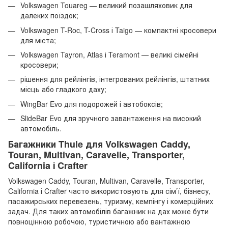
Volkswagen Touareg — великий позашляховик для
далеких поїздок;
Volkswagen T-Roc, T-Cross і Taigo — компактні кросовери
для міста;
Volkswagen Tayron, Atlas і Teramont — великі сімейні
кросовери;
рішення для рейлінгів, інтегрованих рейлінгів, штатних
місць або гладкого даху;
WingBar Evo для подорожей і автобоксів;
SlideBar Evo для зручного завантаження на високий
автомобіль.
Багажники Thule для Volkswagen Caddy,
Touran, Multivan, Caravelle, Transporter,
California і Crafter
Volkswagen Caddy, Touran, Multivan, Caravelle, Transporter,
California і Crafter часто використовують для сім’ї, бізнесу,
пасажирських перевезень, туризму, кемпінгу і комерційних
задач. Для таких автомобілів багажник на дах може бути
повноцінною робочою, туристичною або вантажною