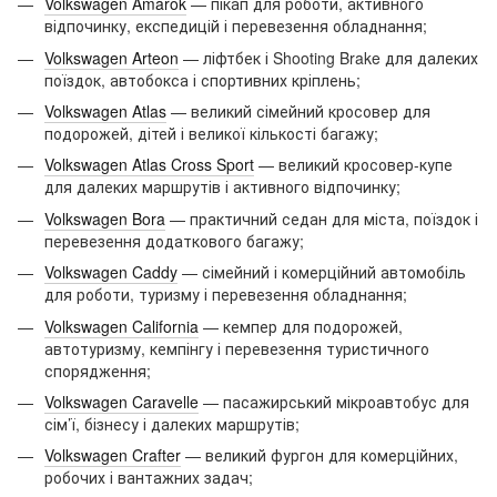
Volkswagen Amarok
— пікап для роботи, активного
відпочинку, експедицій і перевезення обладнання;
Volkswagen Arteon
— ліфтбек і Shooting Brake для далеких
поїздок, автобокса і спортивних кріплень;
Volkswagen Atlas
— великий сімейний кросовер для
подорожей, дітей і великої кількості багажу;
Volkswagen Atlas Cross Sport
— великий кросовер-купе
для далеких маршрутів і активного відпочинку;
Volkswagen Bora
— практичний седан для міста, поїздок і
перевезення додаткового багажу;
Volkswagen Caddy
— сімейний і комерційний автомобіль
для роботи, туризму і перевезення обладнання;
Volkswagen California
— кемпер для подорожей,
автотуризму, кемпінгу і перевезення туристичного
спорядження;
Volkswagen Caravelle
— пасажирський мікроавтобус для
сім’ї, бізнесу і далеких маршрутів;
Volkswagen Crafter
— великий фургон для комерційних,
робочих і вантажних задач;