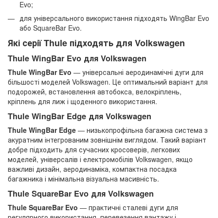
Evo;
для універсального використання підходять WingBar Evo
або SquareBar Evo.
Які серії Thule підходять для Volkswagen
Thule WingBar Evo для Volkswagen
Thule WingBar Evo
— універсальні аеродинамічні дуги для
більшості моделей Volkswagen. Це оптимальний варіант для
подорожей, встановлення автобокса, велокріплень,
кріплень для лиж і щоденного використання.
Thule WingBar Edge для Volkswagen
Thule WingBar Edge
— низькопрофільна багажна система з
акуратним інтегрованим зовнішнім виглядом. Такий варіант
добре підходить для сучасних кросоверів, легкових
моделей, універсалів і електромобілів Volkswagen, якщо
важливі дизайн, аеродинаміка, компактна посадка
багажника і мінімальна візуальна масивність.
Thule SquareBar Evo для Volkswagen
Thule SquareBar Evo
— практичні сталеві дуги для
регулярного використання, перевезення вантажу і