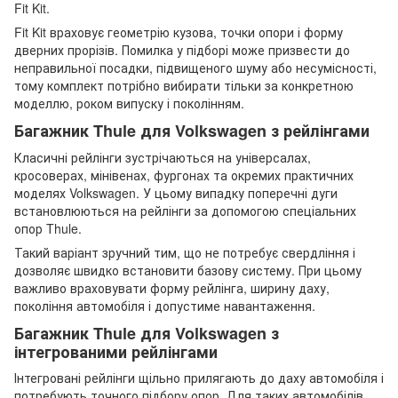
Fit Kit.
Fit Kit враховує геометрію кузова, точки опори і форму
дверних прорізів. Помилка у підборі може призвести до
неправильної посадки, підвищеного шуму або несумісності,
тому комплект потрібно вибирати тільки за конкретною
моделлю, роком випуску і поколінням.
Багажник Thule для Volkswagen з рейлінгами
Класичні рейлінги зустрічаються на універсалах,
кросоверах, мінівенах, фургонах та окремих практичних
моделях Volkswagen. У цьому випадку поперечні дуги
встановлюються на рейлінги за допомогою спеціальних
опор Thule.
Такий варіант зручний тим, що не потребує свердління і
дозволяє швидко встановити базову систему. При цьому
важливо враховувати форму рейлінга, ширину даху,
покоління автомобіля і допустиме навантаження.
Багажник Thule для Volkswagen з
інтегрованими рейлінгами
Інтегровані рейлінги щільно прилягають до даху автомобіля і
потребують точного підбору опор. Для таких автомобілів