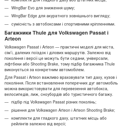
WingBar Evo для зниження шуму;
WingBar Edge для акуратного зовнішнього вигляду;
сумісність з автобоксами і спортивними кріпленнями.
Багажники Thule для Volkswagen Passat і
Arteon
Volkswagen Passat і Arteon — практичні моделі для міста,
сім’ї, далеких поїздок і ділових маршрутів. Залежно від
покоління і версії це можуть бути седани, універсали,
ліфтбеки або Shooting Brake, тому підбір багажника Thule
виконується за конкретним автомобілем.
Для Passat і Arteon важливо враховувати тип даху, кузов і
покоління. Після встановлення поперечних дуг автомобіль
можна використовувати для перевезення автобокса,
велосипедів, лиж, сноубордів або туристичного багажу.
підбір під Volkswagen Passat різних поколінь;
рішення для Volkswagen Arteon і Arteon Shooting Brake;
комплекти для гладкого даху, штатних місць або
рейлінгів залежно від версії;