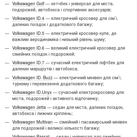
Volkswagen Golf
— хетчбек і універсал для міста,
подорожей, автобокса і спортивних аксесуарів;
Volkswagen ID.4
— електричний кросовер для сім’ї,
далеких поїздок і додаткового багажу;
Volkswagen ID.5
— електричний кросовер-купе, де
важливі аеродинаміка і низький рівень шуму;
Volkswagen ID.6
— великий електричний кросовер для
сімейних поїздок і подорожей;
Volkswagen ID.7
— сучасний електричний ліфтбек для
далеких маршрутів і автобокса;
Volkswagen ID. Buzz
— електричний мінівен для сім’ї,
туризму і перевезення додаткового багажу;
Volkswagen ID.Unyx
— сучасний електрокросовер для
міста, подорожей і активного відпочинку;
Volkswagen Jetta
— седан для міста, далеких поїздок,
автобокса і лижних кріплень;
Volkswagen Multivan
— сімейний і пасажирський мінівен
для подорожей і великої кількості багажу;
Volkswagen Passat
— седан і універсал для сімейних