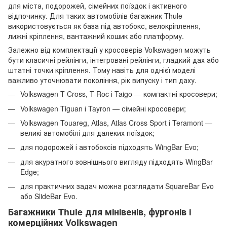
для міста, подорожей, сімейних поїздок і активного
відпочинку. Для таких автомобілів багажник Thule
використовується як база під автобокс, велокріплення,
лижні кріплення, вантажний кошик або платформу.
Залежно від комплектації у кросоверів Volkswagen можуть
бути класичні рейлінги, інтегровані рейлінги, гладкий дах або
штатні точки кріплення. Тому навіть для однієї моделі
важливо уточнювати покоління, рік випуску і тип даху.
Volkswagen T-Cross, T-Roc і Taigo — компактні кросовери;
Volkswagen Tiguan і Tayron — сімейні кросовери;
Volkswagen Touareg, Atlas, Atlas Cross Sport і Teramont —
великі автомобілі для далеких поїздок;
для подорожей і автобоксів підходять WingBar Evo;
для акуратного зовнішнього вигляду підходять WingBar
Edge;
для практичних задач можна розглядати SquareBar Evo
або SlideBar Evo.
Багажники Thule для мінівенів, фургонів і
комерційних Volkswagen