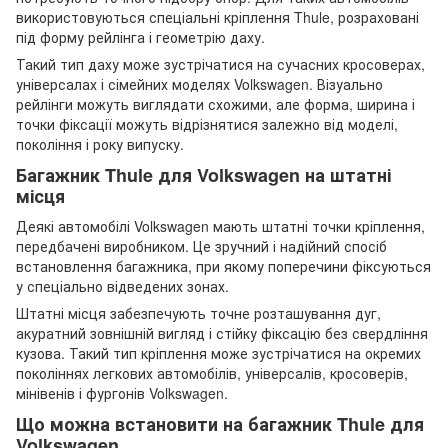
використовуються спеціальні кріплення Thule, розраховані
під форму рейлінга і геометрію даху.
Такий тип даху може зустрічатися на сучасних кросоверах,
універсалах і сімейних моделях Volkswagen. Візуально
рейлінги можуть виглядати схожими, але форма, ширина і
точки фіксації можуть відрізнятися залежно від моделі,
покоління і року випуску.
Багажник Thule для Volkswagen на штатні
місця
Деякі автомобілі Volkswagen мають штатні точки кріплення,
передбачені виробником. Це зручний і надійний спосіб
встановлення багажника, при якому поперечини фіксуються
у спеціально відведених зонах.
Штатні місця забезпечують точне розташування дуг,
акуратний зовнішній вигляд і стійку фіксацію без свердління
кузова. Такий тип кріплення може зустрічатися на окремих
поколіннях легкових автомобілів, універсалів, кросоверів,
мінівенів і фургонів Volkswagen.
Що можна встановити на багажник Thule для
Volkswagen