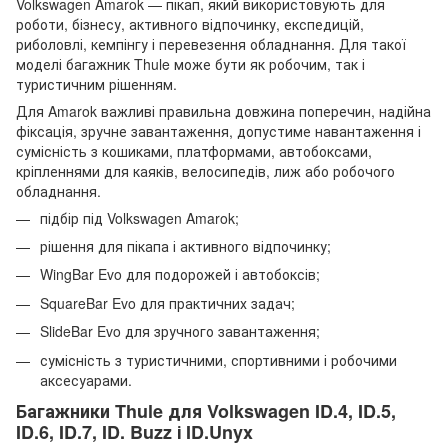
Volkswagen Amarok — пікап, який використовують для
роботи, бізнесу, активного відпочинку, експедицій,
риболовлі, кемпінгу і перевезення обладнання. Для такої
моделі багажник Thule може бути як робочим, так і
туристичним рішенням.
Для Amarok важливі правильна довжина поперечин, надійна
фіксація, зручне завантаження, допустиме навантаження і
сумісність з кошиками, платформами, автобоксами,
кріпленнями для каяків, велосипедів, лиж або робочого
обладнання.
підбір під Volkswagen Amarok;
рішення для пікапа і активного відпочинку;
WingBar Evo для подорожей і автобоксів;
SquareBar Evo для практичних задач;
SlideBar Evo для зручного завантаження;
сумісність з туристичними, спортивними і робочими
аксесуарами.
Багажники Thule для Volkswagen ID.4, ID.5,
ID.6, ID.7, ID. Buzz і ID.Unyx