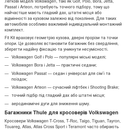
Легкові моделі Volkswagen, такі як Golf, Polo, Bora, Jetta,
Passat і Arteon, потребують точного підбору, тому що
найчастіше мають гладкий дах, штатні місця або
відмінності за кузовом залежно від покоління. Для таких
автомобілів особливо важливий індивідуальний монтажний
комплект.
Fit Kit враховує геометрію кузова, дверні прорізи та точки
опори. Це дозволяє встановити багажник без свердління,
зберегти надійну фіксацію та уникнути несумісності.
Volkswagen Golf і Polo — популярні міські моделі;
Volkswagen Bora і Jetta — практичні седани;
Volkswagen Passat — седан і універсал для сім’ї та
поїздок;
Volkswagen Arteon — сучасний ліфтбек і Shooting Brake;
точний підбір під гладкий дах або штатні місця;
аеродинамічні дуги для зниження шуму.
Багажники Thule для кросоверів Volkswagen
Кросовери Volkswagen T-Cross, T-Roc, Taigo, Tiguan, Tayron,
Touareg, Atlas, Atlas Cross Sport і Teramont часто обирають