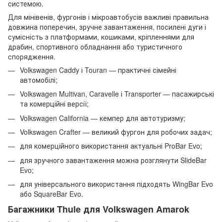
системою.
Для мінівенів, фургонів і мікроавтобусів важливі правильна
довжина поперечин, зручне завантаження, посилені дуги і
сумісність з платформами, кошиками, кріпленнями для
драбин, спортивного обладнання або туристичного
спорядження.
Volkswagen Caddy і Touran — практичні сімейні
автомобілі;
Volkswagen Multivan, Caravelle і Transporter — пасажирські
та комерційні версії;
Volkswagen California — кемпер для автотуризму;
Volkswagen Crafter — великий фургон для робочих задач;
для комерційного використання актуальні ProBar Evo;
для зручного завантаження можна розглянути SlideBar
Evo;
для універсального використання підходять WingBar Evo
або SquareBar Evo.
Багажники Thule для Volkswagen Amarok