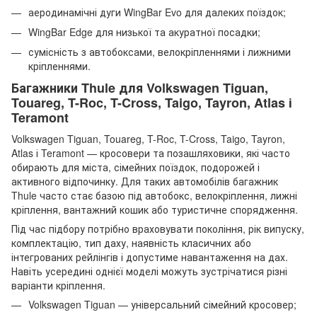
аеродинамічні дуги WingBar Evo для далеких поїздок;
WingBar Edge для низької та акуратної посадки;
сумісність з автобоксами, велокріпленнями і лижними
кріпленнями.
Багажники Thule для Volkswagen Tiguan,
Touareg, T-Roc, T-Cross, Taigo, Tayron, Atlas і
Teramont
Volkswagen Tiguan, Touareg, T-Roc, T-Cross, Taigo, Tayron,
Atlas і Teramont — кросовери та позашляховики, які часто
обирають для міста, сімейних поїздок, подорожей і
активного відпочинку. Для таких автомобілів багажник
Thule часто стає базою під автобокс, велокріплення, лижні
кріплення, вантажний кошик або туристичне спорядження.
Під час підбору потрібно враховувати покоління, рік випуску,
комплектацію, тип даху, наявність класичних або
інтегрованих рейлінгів і допустиме навантаження на дах.
Навіть усередині однієї моделі можуть зустрічатися різні
варіанти кріплення.
Volkswagen Tiguan — універсальний сімейний кросовер;