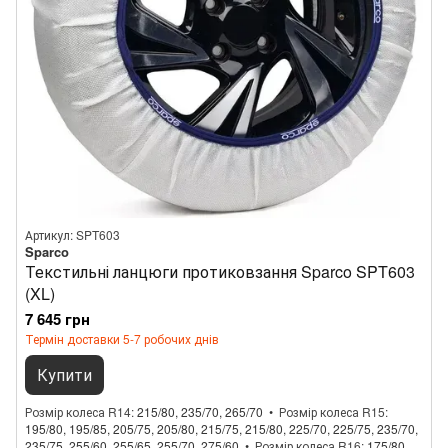
Артикул: SPT603
Sparco
Текстильні ланцюги протиковзання Sparco SPT603
(XL)
7 645 грн
Термін доставки 5-7 робочих днів
Купити
Розмір колеса R14
215/80, 235/70, 265/70
Розмір колеса R15
195/80, 195/85, 205/75, 205/80, 215/75, 215/80, 225/70, 225/75, 235/70,
235/75, 255/60, 255/65, 255/70, 275/60
Розмір колеса R16
175/80,