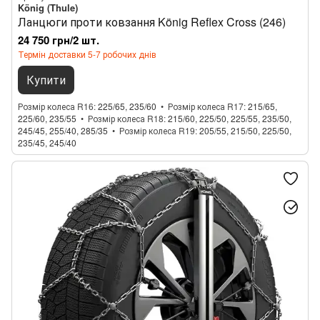
König (Thule)
Ланцюги проти ковзання König Reflex Cross (246)
24 750 грн/2 шт.
Термін доставки 5-7 робочих днів
Купити
Розмір колеса R16
225/65, 235/60
Розмір колеса R17
215/65,
225/60, 235/55
Розмір колеса R18
215/60, 225/50, 225/55, 235/50,
245/45, 255/40, 285/35
Розмір колеса R19
205/55, 215/50, 225/50,
235/45, 245/40