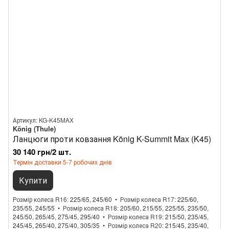
Артикул: KG-K45MAX
König (Thule)
Ланцюги проти ковзання König K-Summit Max (K45)
30 140 грн/2 шт.
Термін доставки 5-7 робочих днів
Купити
Розмір колеса R16
225/65, 245/60
Розмір колеса R17
225/60,
235/55, 245/55
Розмір колеса R18
205/60, 215/55, 225/55, 235/50,
245/50, 265/45, 275/45, 295/40
Розмір колеса R19
215/50, 235/45,
245/45, 265/40, 275/40, 305/35
Розмір колеса R20
215/45, 235/40,