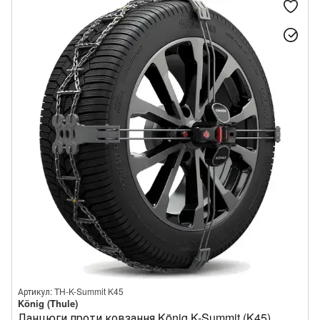
Артикул: TH-K-Summit K45
König (Thule)
Ланцюги проти ковзання König K-Summit (K45)