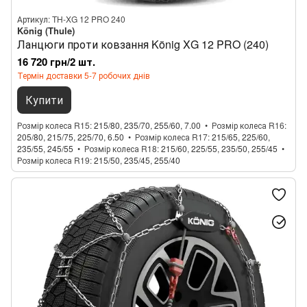
Артикул: TH-XG 12 PRO 240
König (Thule)
Ланцюги проти ковзання König XG 12 PRO (240)
16 720 грн/2 шт.
Термін доставки 5-7 робочих днів
Купити
Розмір колеса R15
215/80, 235/70, 255/60, 7.00
Розмір колеса R16
205/80, 215/75, 225/70, 6.50
Розмір колеса R17
215/65, 225/60,
235/55, 245/55
Розмір колеса R18
215/60, 225/55, 235/50, 255/45
Розмір колеса R19
215/50, 235/45, 255/40