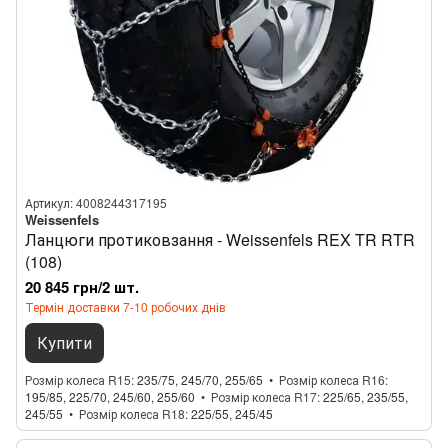
Артикул: 4008244317195
Weissenfels
Ланцюги протиковзання - Weissenfels REX TR RTR
(108)
20 845 грн/2 шт.
Термін доставки 7-10 робочих днів
Купити
Розмір колеса R15
235/75, 245/70, 255/65
Розмір колеса R16
195/85, 225/70, 245/60, 255/60
Розмір колеса R17
225/65, 235/55,
245/55
Розмір колеса R18
225/55, 245/45