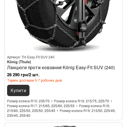
Артикул: TH-Easy-Fit SUV 240
König (Thule)
Ланцюги проти ковзання König Easy-Fit SUV (240)
26 290 грн/2 шт.
Термін доставки 5-7 робочих днів
Купити
Розмір колеса R15
235/70
Розмір колеса R16
215/75, 225/70
Розмір колеса R17
215/65, 225/60, 235/55
Розмір колеса R18
215/60, 225/55, 235/50, 255/45
Розмір колеса R19
215/50, 225/45,
235/45, 255/40