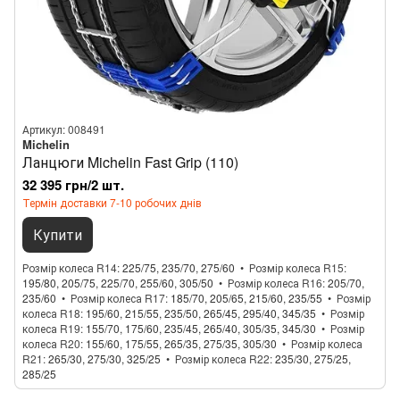
Артикул: 008491
Michelin
Ланцюги Michelin Fast Grip (110)
32 395 грн/2 шт.
Термін доставки 7-10 робочих днів
Купити
Розмір колеса R14
225/75, 235/70, 275/60
Розмір колеса R15
195/80, 205/75, 225/70, 255/60, 305/50
Розмір колеса R16
205/70,
235/60
Розмір колеса R17
185/70, 205/65, 215/60, 235/55
Розмір
колеса R18
195/60, 215/55, 235/50, 265/45, 295/40, 345/35
Розмір
колеса R19
155/70, 175/60, 235/45, 265/40, 305/35, 345/30
Розмір
колеса R20
155/60, 175/55, 265/35, 275/35, 305/30
Розмір колеса
R21
265/30, 275/30, 325/25
Розмір колеса R22
235/30, 275/25,
285/25