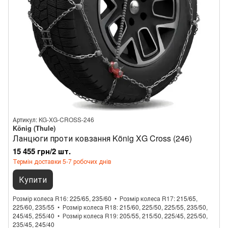
Артикул: KG-XG-CROSS-246
König (Thule)
Ланцюги проти ковзання König XG Cross (246)
15 455 грн/2 шт.
Термін доставки 5-7 робочих днів
Купити
Розмір колеса R16
225/65, 235/60
Розмір колеса R17
215/65,
225/60, 235/55
Розмір колеса R18
215/60, 225/50, 225/55, 235/50,
245/45, 255/40
Розмір колеса R19
205/55, 215/50, 225/45, 225/50,
235/45, 245/40