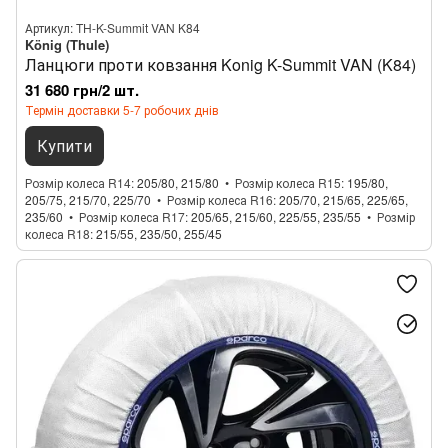
Артикул: TH-K-Summit VAN K84
König (Thule)
Ланцюги проти ковзання Konig K-Summit VAN (K84)
31 680 грн/2 шт.
Термін доставки 5-7 робочих днів
Купити
Розмір колеса R14
205/80, 215/80
Розмір колеса R15
195/80,
205/75, 215/70, 225/70
Розмір колеса R16
205/70, 215/65, 225/65,
235/60
Розмір колеса R17
205/65, 215/60, 225/55, 235/55
Розмір
колеса R18
215/55, 235/50, 255/45