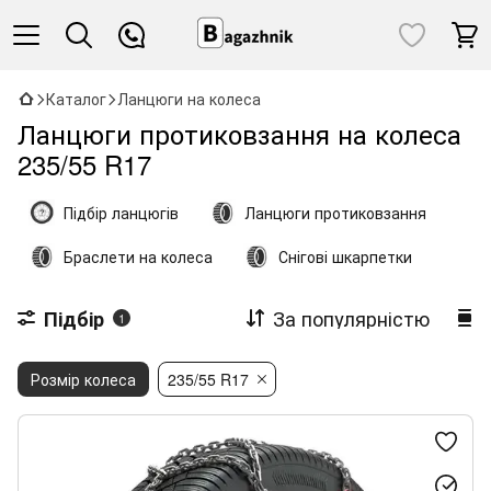
Каталог
Ланцюги на колеса
Ланцюги протиковзання на колеса
235/55 R17
Підбір ланцюгів
Ланцюги протиковзання
Браслети на колеса
Снігові шкарпетки
За популярністю
Підбір
1
Розмір колеса
235/55 R17