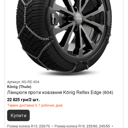
Артикул: KG-RE-604
König (Thule)
Ланцюги проти ковзання König Reflex Edge (604)
22 825 грн/2 шт.
Термін доставки 5-7 робочих днів
Купити
Розмір колеса R15
235/70
Розмір колеса R16
235/60, 245/55