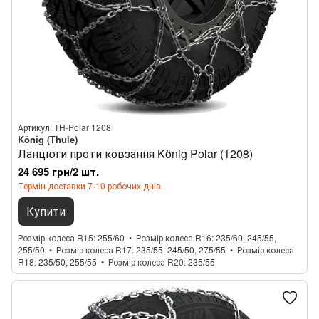
Артикул: TH-Polar 1208
König (Thule)
Ланцюги проти ковзання König Polar (1208)
24 695 грн/2 шт.
Термін доставки 7-10 робочих днів
Купити
Розмір колеса R15
255/60
Розмір колеса R16
235/60, 245/55,
255/50
Розмір колеса R17
235/55, 245/50, 275/55
Розмір колеса
R18
235/50, 255/55
Розмір колеса R20
235/55