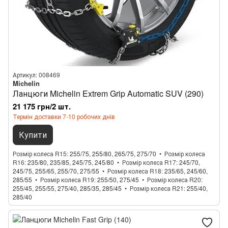
Артикул: 008469
Michelin
Ланцюги Michelin Extrem Grip Automatic SUV (290)
21 175 грн/2 шт.
Термін доставки 7-10 робочих днів
Купити
Розмір колеса R15
255/75, 255/80, 265/75, 275/70
Розмір колеса
R16
235/80, 235/85, 245/75, 245/80
Розмір колеса R17
245/70,
245/75, 255/65, 255/70, 275/55
Розмір колеса R18
235/65, 245/60,
285/55
Розмір колеса R19
255/50, 275/45
Розмір колеса R20
255/45, 255/55, 275/40, 285/35, 285/45
Розмір колеса R21
255/40,
285/40