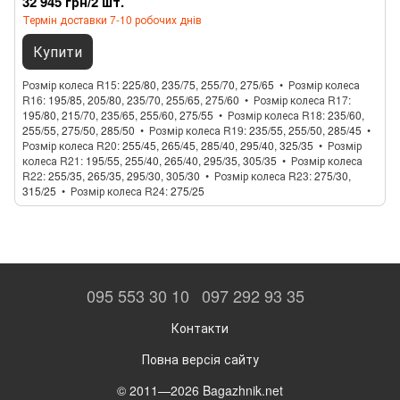
32 945 грн/2 шт.
Термін доставки 7-10 робочих днів
Купити
Розмір колеса R15
225/80, 235/75, 255/70, 275/65
Розмір колеса
R16
195/85, 205/80, 235/70, 255/65, 275/60
Розмір колеса R17
195/80, 215/70, 235/65, 255/60, 275/55
Розмір колеса R18
235/60,
255/55, 275/50, 285/50
Розмір колеса R19
235/55, 255/50, 285/45
Розмір колеса R20
255/45, 265/45, 285/40, 295/40, 325/35
Розмір
колеса R21
195/55, 255/40, 265/40, 295/35, 305/35
Розмір колеса
R22
255/35, 265/35, 295/30, 305/30
Розмір колеса R23
275/30,
315/25
Розмір колеса R24
275/25
095 553 30 10
097 292 93 35
Контакти
Повна версія сайту
© 2011—2026 Bagazhnik.net