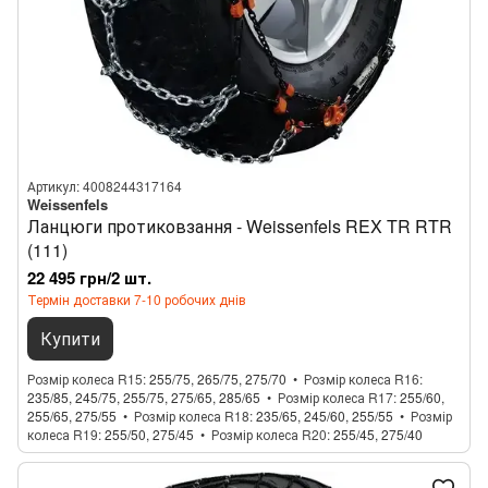
Артикул: 4008244317164
Weissenfels
Ланцюги протиковзання - Weissenfels REX TR RTR
(111)
22 495 грн/2 шт.
Термін доставки 7-10 робочих днів
Купити
Розмір колеса R15
255/75, 265/75, 275/70
Розмір колеса R16
235/85, 245/75, 255/75, 275/65, 285/65
Розмір колеса R17
255/60,
255/65, 275/55
Розмір колеса R18
235/65, 245/60, 255/55
Розмір
колеса R19
255/50, 275/45
Розмір колеса R20
255/45, 275/40