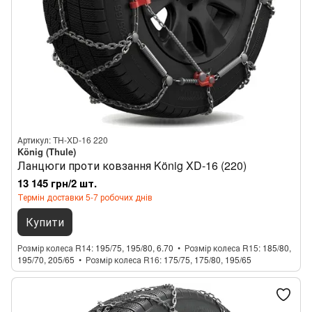
Артикул: TH-XD-16 220
König (Thule)
Ланцюги проти ковзання König XD-16 (220)
13 145 грн/2 шт.
Термін доставки 5-7 робочих днів
Купити
Розмір колеса R14
195/75, 195/80, 6.70
Розмір колеса R15
185/80,
195/70, 205/65
Розмір колеса R16
175/75, 175/80, 195/65