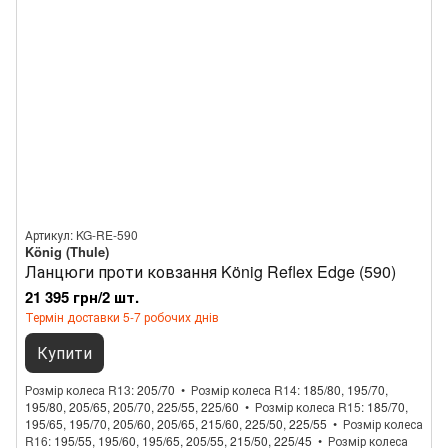
Артикул: KG-RE-590
König (Thule)
Ланцюги проти ковзання König Reflex Edge (590)
21 395 грн/2 шт.
Термін доставки 5-7 робочих днів
Купити
Розмір колеса R13
205/70
Розмір колеса R14
185/80, 195/70,
195/80, 205/65, 205/70, 225/55, 225/60
Розмір колеса R15
185/70,
195/65, 195/70, 205/60, 205/65, 215/60, 225/50, 225/55
Розмір колеса
R16
195/55, 195/60, 195/65, 205/55, 215/50, 225/45
Розмір колеса