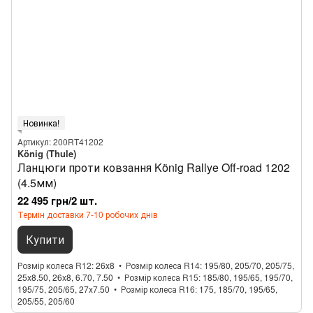
Новинка!
Артикул: 200RT41202
König (Thule)
Ланцюги проти ковзання König Rallye Off-road 1202
(4.5мм)
22 495 грн/2 шт.
Термін доставки 7-10 робочих днів
Купити
Розмір колеса R12
26x8
Розмір колеса R14
195/80, 205/70, 205/75,
25x8.50, 26x8, 6.70, 7.50
Розмір колеса R15
185/80, 195/65, 195/70,
195/75, 205/65, 27x7.50
Розмір колеса R16
175, 185/70, 195/65,
205/55, 205/60