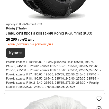
Артикул: TH-K-Summit K33
König (Thule)
Ланцюги проти ковзання König K-Summit (K33)
26 290 грн/2 шт.
Термін доставки 5-7 робочих днів
Купити
Розмір колеса R13
205/80
Розмір колеса R14
185/80, 195/75,
215/70, 245/60
Розмір колеса R15
185/75, 195/70, 205/65, 225/60,
265/50, 275/50
Розмір колеса R16
185/65, 205/60, 225/55, 245/50
Розмір колеса R17
185/60, 195/55, 205/55, 225/50, 245/45, 275/40
Розмір колеса R18
195/50, 215/45, 235/40, 245/40, 275/35, 285/35
Розмір колеса R19
215/40, 235/35, 245/35, 275/30, 285/30
Розмір
колеса R20
235/30, 245/30, 275/25, 285/25, 295/25