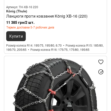
Артикул: TH-XB-16 220
König (Thule)
Ланцюги проти ковзання König XB-16 (220)
11 385 грн/2 шт.
Термін доставки 5-7 робочих днів
Купити
Розмір колеса R14
195/75, 195/80, 6.70
Розмір колеса R15
185/80,
195/70, 205/65
Розмір колеса R16
175/75, 175/80, 195/65