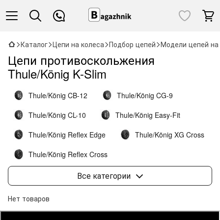
Каталог
Цепи на колеса
Подбор цепей
Модели цепей на
Цепи противоскольжения
Thule/König K-Slim
Thule/König CB-12
Thule/König CG-9
Thule/König CL-10
Thule/König Easy-Fit
Thule/König Reflex Edge
Thule/König XG Cross
Thule/König Reflex Cross
Thule/König Easy-fit SUV
Thule/König K-Summit
Все категории
Thule/König K-Summit XL
Нет товаров
Thule/König K-Summit XXL