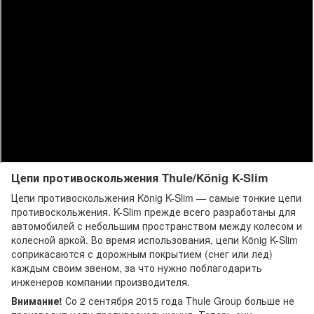
Thule/König K-Summit VAN
Thule/König K-Summit MAX
Thule/König XG-12 PRO
Thule/König XD-16
Thule/König XB-16
König Polar HD
Цепи противоскольжения Thule/König K-Slim
Цепи противоскольжения König K-Slim — самые тонкие цепи
противоскольжения. K-Slim прежде всего разработаны для
автомобилей с небольшим пространством между колесом и
колесной аркой. Во время использования, цепи König K-Slim
соприкасаются с дорожным покрытием (снег или лед)
каждым своим звеном, за что нужно поблагодарить
инженеров компании производителя.
Внимание!
Со 2 сентября 2015 года Thule Group больше не