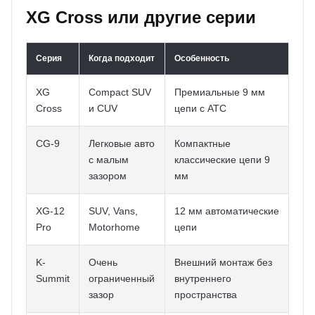
XG Cross или другие серии
Серия
Когда подходит
Особенность
XG
Compact SUV
Премиальные 9 мм
Cross
и CUV
цепи с ATC
CG-9
Легковые авто
Компактные
с малым
классические цепи 9
зазором
мм
XG-12
SUV, Vans,
12 мм автоматические
Pro
Motorhome
цепи
K-
Очень
Внешний монтаж без
Summit
ограниченный
внутреннего
зазор
пространства