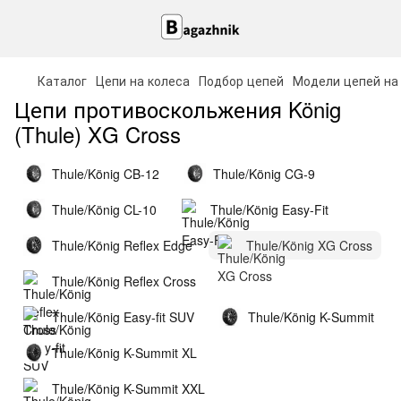
Каталог
Цепи на колеса
Подбор цепей
Модели цепей на
Цепи противоскольжения König
(Thule) XG Cross
Thule/König CB-12
Thule/König CG-9
Thule/König CL-10
Thule/König Easy-Fit
Thule/König Reflex Edge
Thule/König XG Cross
Thule/König Reflex Cross
Thule/König Easy-fit SUV
Thule/König K-Summit
Thule/König K-Summit XL
Thule/König K-Summit XXL