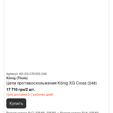
Артикул: KG-XG-CROSS-248
König (Thule)
Цепи противоскольжения König XG Cross (248)
17 710 грн/2 шт.
Срок доставки 5-7 рабочих дней
Купить
Размер колеса R17
225/65, 235/60
Размер колеса R18
225/60,