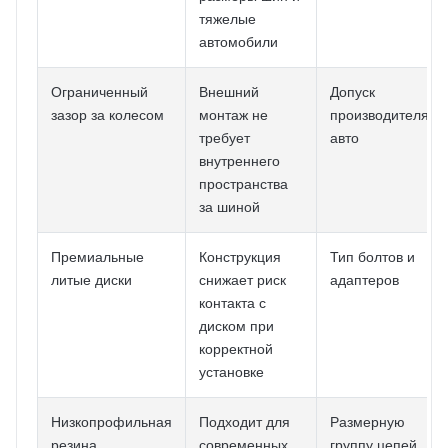
тяжелые
автомобили
Ограниченный
Внешний
Допуск
зазор за колесом
монтаж не
производителя
требует
авто
внутреннего
пространства
за шиной
Премиальные
Конструкция
Тип болтов и
литые диски
снижает риск
адаптеров
контакта с
диском при
корректной
установке
Низкопрофильная
Подходит для
Размерную
резина
современных
группу цепей