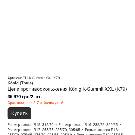
Артикул: TH-K-Summit XXL K79
König (Thule)
Цепи противоскольжения König K-Summit XXL (K79)
35 970 грн/2 шт.
Срок доставки 5-7 рабочих дней
Купить
Размер колеса R15
315/70
Размер колеса R16
285/75, 320/65
Размер колеса R17
255/75, 285/70, 305/65
Размер колеса R18
255/70, 275/65, 275/70, 285/65, 305/60
Размер колеса R19
255/65,