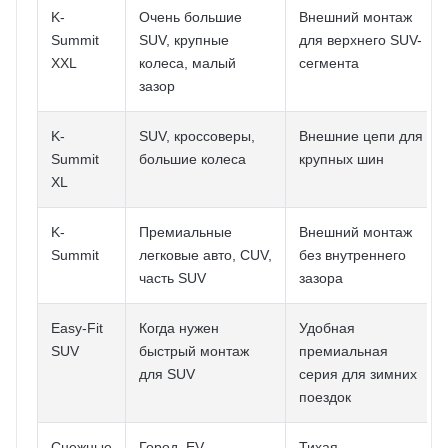
K-
Очень большие
Внешний монтаж
Summit
SUV, крупные
для верхнего SUV-
XXL
колеса, малый
сегмента
зазор
K-
SUV, кроссоверы,
Внешние цепи для
Summit
большие колеса
крупных шин
XL
K-
Премиальные
Внешний монтаж
Summit
легковые авто, CUV,
без внутреннего
часть SUV
зазора
Easy-Fit
Когда нужен
Удобная
SUV
быстрый монтаж
премиальная
для SUV
серия для зимних
поездок
Снежные
Город, EV,
Тихая