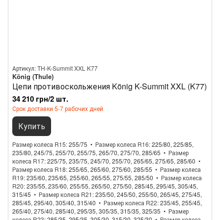
Артикул: TH-K-Summit XXL K77
König (Thule)
Цепи противоскольжения König K-Summit XXL (K77)
34 210 грн/2 шт.
Срок доставки 5-7 рабочих дней
Купить
Размер колеса R15
255/75
Размер колеса R16
225/80, 225/85,
235/80, 245/75, 255/70, 255/75, 265/70, 275/70, 285/65
Размер
колеса R17
225/75, 235/75, 245/70, 255/70, 265/65, 275/65, 285/60
Размер колеса R18
255/65, 265/60, 275/60, 285/55
Размер колеса
R19
235/60, 235/65, 255/60, 265/55, 275/55, 285/50
Размер колеса
R20
235/55, 235/60, 255/55, 265/50, 275/50, 285/45, 295/45, 305/45,
315/45
Размер колеса R21
235/50, 245/50, 255/50, 265/45, 275/45,
285/45, 295/40, 305/40, 315/40
Размер колеса R22
235/45, 255/45,
265/40, 275/40, 285/40, 295/35, 305/35, 315/35, 325/35
Размер
колеса R23
285/35, 295/35, 305/30, 315/30, 325/30
Размер колеса