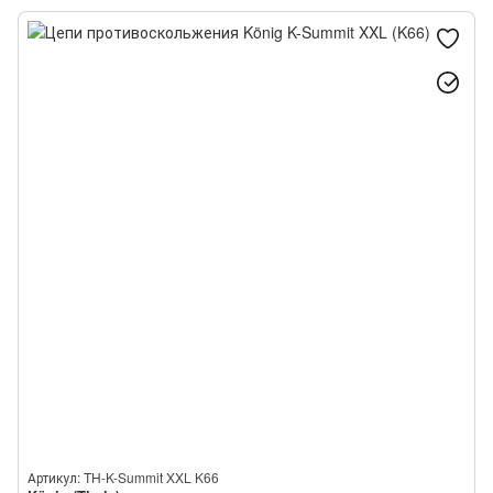
Thule/König K-Summit VAN
Thule/König K-Summit MAX
Thule/König XG-12 PRO
Thule/König XD-16
Thule/König XB-16
König Polar HD
Артикул: TH-K-Summit XXL K66