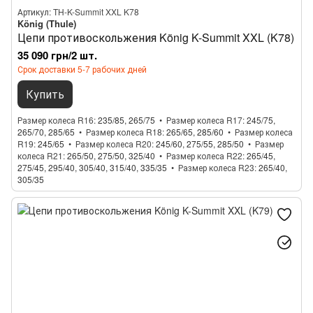
Артикул: TH-K-Summit XXL K78
König (Thule)
Цепи противоскольжения König K-Summit XXL (K78)
35 090 грн/2 шт.
Срок доставки 5-7 рабочих дней
Купить
Размер колеса R16
235/85, 265/75
Размер колеса R17
245/75,
265/70, 285/65
Размер колеса R18
265/65, 285/60
Размер колеса
R19
245/65
Размер колеса R20
245/60, 275/55, 285/50
Размер
колеса R21
265/50, 275/50, 325/40
Размер колеса R22
265/45,
275/45, 295/40, 305/40, 315/40, 335/35
Размер колеса R23
265/40,
305/35