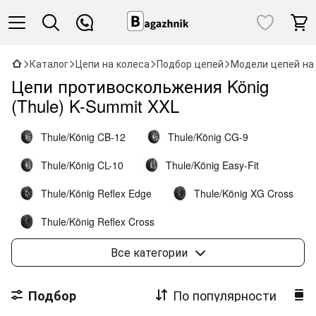
Каталог
Цепи на колеса
Подбор цепей
Модели цепей на
Цепи противоскольжения König
(Thule) K-Summit XXL
Thule/König CB-12
Thule/König CG-9
Thule/König CL-10
Thule/König Easy-Fit
Thule/König Reflex Edge
Thule/König XG Cross
Thule/König Reflex Cross
Thule/König Easy-fit SUV
Thule/König K-Summit
Все категории
Thule/König K-Summit XL
По популярности
Подбор
Thule/König K-Summit XXL