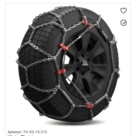
Thule/König K-Summit VAN
Thule/König K-Summit MAX
Thule/König XG-12 PRO
Thule/König XD-16
Thule/König XB-16
König Polar HD
Артикул: TH-XD-16 210