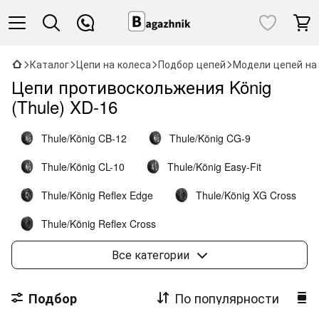
Каталог
Цепи на колеса
Подбор цепей
Модели цепей на
Цепи противоскольжения König
(Thule) XD-16
Thule/König CB-12
Thule/König CG-9
Thule/König CL-10
Thule/König Easy-Fit
Thule/König Reflex Edge
Thule/König XG Cross
Thule/König Reflex Cross
Thule/König Easy-fit SUV
Thule/König K-Summit
Все категории
Thule/König K-Summit XL
По популярности
Подбор
Thule/König K-Summit XXL