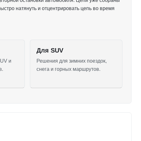
овторной остановки автомобиля. Цепи уже собраны
 быстро натянуть и отцентрировать цепь во время
Для SUV
CUV и
Решения для зимних поездок,
в.
снега и горных маршрутов.