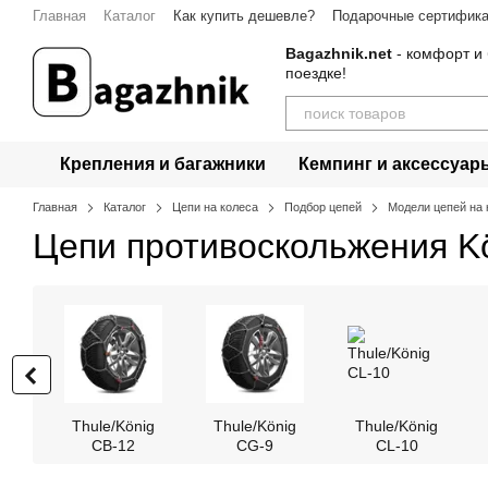
Перейти к основному контенту
Главная
Каталог
Как купить дешевле?
Подарочные сертифик
Bagazhnik.net
- комфорт и 
поездке!
Крепления и багажники
Кемпинг и аксессуар
Главная
Каталог
Цепи на колеса
Подбор цепей
Модели цепей на 
Цепи противоскольжения Kön
Thule/König
Thule/König
Thule/König
CB-12
CG-9
CL-10