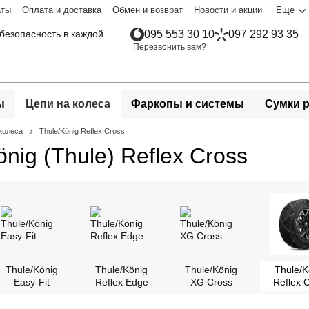
аты
Оплата и доставка
Обмен и возврат
Новости и акции
Еще
безопасность в каждой
095 553 30 10
097 292 93 35
Перезвонить вам?
ы
Цепи на колеса
Фаркопы и системы
Сумки 
колеса
Thule/König Reflex Cross
ig (Thule) Reflex Cross
Thule/König
Thule/König
Thule/König
Thule/K
Easy-Fit
Reflex Edge
XG Cross
Reflex 