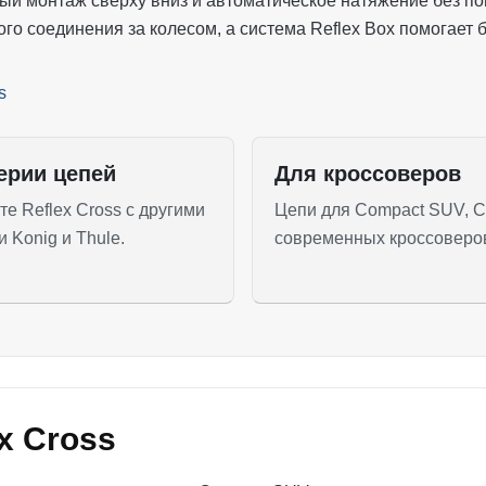
вный монтаж сверху вниз и автоматическое натяжение без п
ого соединения за колесом, а система Reflex Box помогает
ерии цепей
Для кроссоверов
е Reflex Cross с другими
Цепи для Compact SUV, 
 Konig и Thule.
современных кроссоверо
x Cross