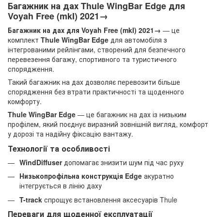
Багажник на дах Thule WingBar Edge для
Voyah Free (mkI) 2021→
Багажник на дах для Voyah Free (mkI) 2021→
— це
комплект
Thule WingBar Edge
для автомобіля з
інтегрованими рейлінгами, створений для безпечного
перевезення багажу, спортивного та туристичного
спорядження.
Такий багажник на дах дозволяє перевозити більше
спорядження без втрати практичності та щоденного
комфорту.
Thule WingBar Edge
— це багажник на дах із низьким
профілем, який поєднує виразний зовнішній вигляд, комфорт
у дорозі та надійну фіксацію вантажу.
Технології та особливості
WindDiffuser
допомагає знизити шум під час руху
Низькопрофільна конструкція Edge
акуратно
інтегрується в лінію даху
T-track
спрощує встановлення аксесуарів Thule
Переваги для щоденної експлуатації