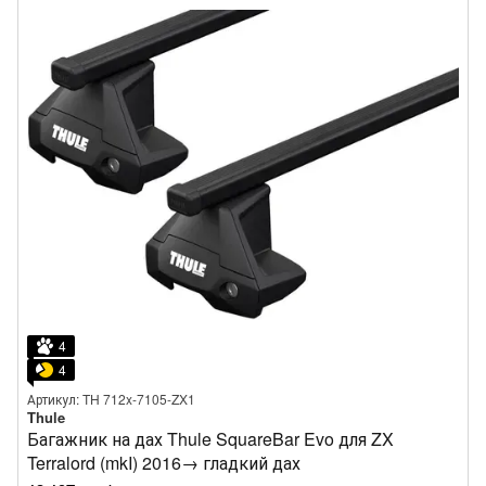
4
4
Артикул: TH 712x-7105-ZX1
Thule
Багажник на дах Thule SquareBar Evo для ZX
Terralord (mkI) 2016→ гладкий дах