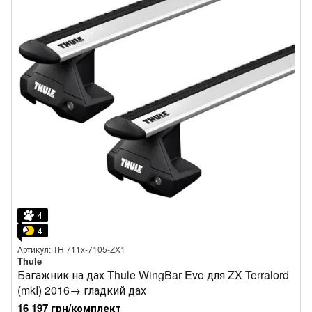
4
4
Артикул: TH 711x-7105-ZX1
Thule
Багажник на дах Thule WingBar Evo для ZX Terralord
(mkI) 2016→ гладкий дах
16 197 грн/комплект