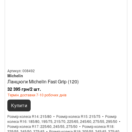
Артикул: 008492
Michelin
Ланцюги Michelin Fast Grip (120)
32 395 грн/2 шт.
Термін доставки 7-10 робочих днів
Купити
Розмір колеса R14
215/80
Розмір колеса R15
215/75
Розмір
колеса R16
185/80, 195/75, 215/70, 225/65, 245/60, 275/55, 295/50
Розмір колеса R17
225/60, 245/55, 275/50
Розмір колеса R18
225/55, 245/50, 275/45
Розмір колеса R19
205/55, 245/45, 275/40,