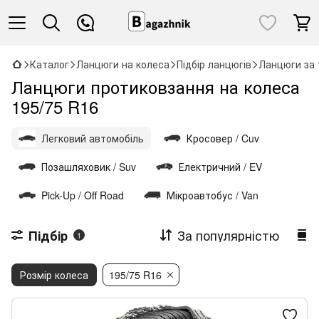
Каталог
Ланцюги на колеса
Підбір ланцюгів
Ланцюги за 
Ланцюги протиковзання на колеса
195/75 R16
Легковий автомобіль
Кросовер / Cuv
Позашляховик / Suv
Електричний / EV
Pick-Up / Off Road
Мікроавтобус / Van
За популярністю
Підбір
1
Розмір колеса
195/75 R16