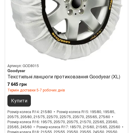
Артикул: GOD8015
Goodyear
Текстильні ланцюги протиковзання Goodyear (XL)
7 645 грн
Термін доставки 5-7 робочих днів
Купити
Розмір колеса R14
215/80
Розмір колеса R15
195/80, 195/85,
205/75, 205/80, 215/75, 225/70, 225/75, 235/70, 255/65, 275/60
Розмір колеса R16
195/75, 205/70, 205/75, 215/70, 225/65, 235/60,
235/65, 245/60
Розмір колеса R17
185/70, 215/60, 215/65, 225/60
Розмір колеса R18
215/55, 225/55, 235/50, 235/55, 245/50, 255/50,