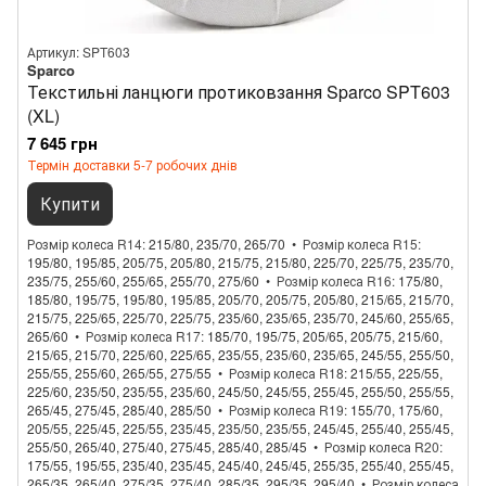
Артикул: SPT603
Sparco
Текстильні ланцюги протиковзання Sparco SPT603
(XL)
7 645 грн
Термін доставки 5-7 робочих днів
Купити
Розмір колеса R14
215/80, 235/70, 265/70
Розмір колеса R15
195/80, 195/85, 205/75, 205/80, 215/75, 215/80, 225/70, 225/75, 235/70,
235/75, 255/60, 255/65, 255/70, 275/60
Розмір колеса R16
175/80,
185/80, 195/75, 195/80, 195/85, 205/70, 205/75, 205/80, 215/65, 215/70,
215/75, 225/65, 225/70, 225/75, 235/60, 235/65, 235/70, 245/60, 255/65,
265/60
Розмір колеса R17
185/70, 195/75, 205/65, 205/75, 215/60,
215/65, 215/70, 225/60, 225/65, 235/55, 235/60, 235/65, 245/55, 255/50,
255/55, 255/60, 265/55, 275/55
Розмір колеса R18
215/55, 225/55,
225/60, 235/50, 235/55, 235/60, 245/50, 245/55, 255/45, 255/50, 255/55,
265/45, 275/45, 285/40, 285/50
Розмір колеса R19
155/70, 175/60,
205/55, 225/45, 225/55, 235/45, 235/50, 235/55, 245/45, 255/40, 255/45,
255/50, 265/40, 275/40, 275/45, 285/40, 285/45
Розмір колеса R20
175/55, 195/55, 235/40, 235/45, 245/40, 245/45, 255/35, 255/40, 255/45,
265/35, 265/40, 275/35, 275/40, 285/35, 295/35, 295/40
Розмір колеса