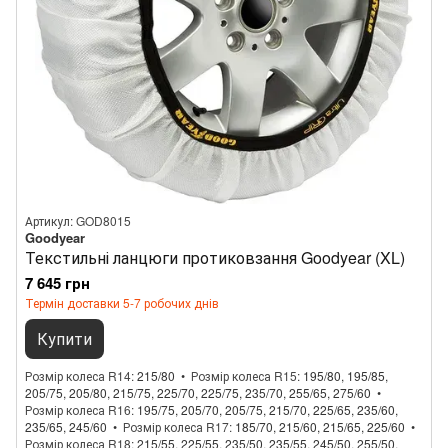
Артикул: GOD8015
Goodyear
Текстильні ланцюги протиковзання Goodyear (XL)
7 645 грн
Термін доставки 5-7 робочих днів
Купити
Розмір колеса R14
215/80
Розмір колеса R15
195/80, 195/85,
205/75, 205/80, 215/75, 225/70, 225/75, 235/70, 255/65, 275/60
Розмір колеса R16
195/75, 205/70, 205/75, 215/70, 225/65, 235/60,
235/65, 245/60
Розмір колеса R17
185/70, 215/60, 215/65, 225/60
Розмір колеса R18
215/55, 225/55, 235/50, 235/55, 245/50, 255/50,