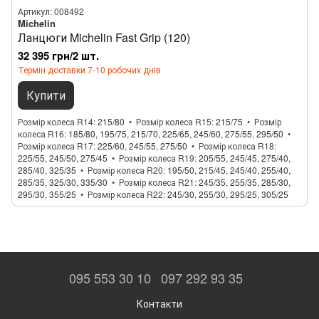
Артикул: 008492
Michelin
Ланцюги Michelin Fast Grip (120)
32 395 грн/2 шт.
Термін доставки 7-10 робочих днів
Купити
Розмір колеса R14
215/80
Розмір колеса R15
215/75
Розмір
колеса R16
185/80, 195/75, 215/70, 225/65, 245/60, 275/55, 295/50
Розмір колеса R17
225/60, 245/55, 275/50
Розмір колеса R18
225/55, 245/50, 275/45
Розмір колеса R19
205/55, 245/45, 275/40,
285/40, 325/35
Розмір колеса R20
195/50, 215/45, 245/40, 255/40,
285/35, 325/30, 335/30
Розмір колеса R21
245/35, 255/35, 285/30,
295/30, 355/25
Розмір колеса R22
245/30, 255/30, 295/25, 305/25
095 553 30 10
097 292 93 35
Контакти