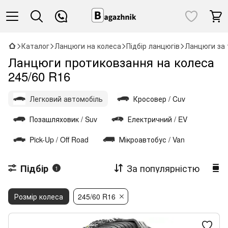
Каталог
Ланцюги на колеса
Підбір ланцюгів
Ланцюги за 
Ланцюги протиковзання на колеса
245/60 R16
Легковий автомобіль
Кросовер / Cuv
Позашляховик / Suv
Електричний / EV
Pick-Up / Off Road
Мікроавтобус / Van
За популярністю
Підбір
1
Розмір колеса
245/60 R16