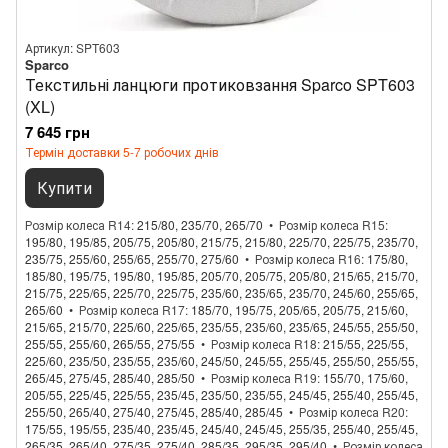
Артикул: SPT603
Sparco
Текстильні ланцюги протиковзання Sparco SPT603
(XL)
7 645 грн
Термін доставки 5-7 робочих днів
Купити
Розмір колеса R14
215/80, 235/70, 265/70
Розмір колеса R15
195/80, 195/85, 205/75, 205/80, 215/75, 215/80, 225/70, 225/75, 235/70,
235/75, 255/60, 255/65, 255/70, 275/60
Розмір колеса R16
175/80,
185/80, 195/75, 195/80, 195/85, 205/70, 205/75, 205/80, 215/65, 215/70,
215/75, 225/65, 225/70, 225/75, 235/60, 235/65, 235/70, 245/60, 255/65,
265/60
Розмір колеса R17
185/70, 195/75, 205/65, 205/75, 215/60,
215/65, 215/70, 225/60, 225/65, 235/55, 235/60, 235/65, 245/55, 255/50,
255/55, 255/60, 265/55, 275/55
Розмір колеса R18
215/55, 225/55,
225/60, 235/50, 235/55, 235/60, 245/50, 245/55, 255/45, 255/50, 255/55,
265/45, 275/45, 285/40, 285/50
Розмір колеса R19
155/70, 175/60,
205/55, 225/45, 225/55, 235/45, 235/50, 235/55, 245/45, 255/40, 255/45,
255/50, 265/40, 275/40, 275/45, 285/40, 285/45
Розмір колеса R20
175/55, 195/55, 235/40, 235/45, 245/40, 245/45, 255/35, 255/40, 255/45,
265/35, 265/40, 275/35, 275/40, 285/35, 295/35, 295/40
Розмір колеса