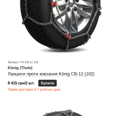
Артикул: TH-CB-12 102
König (Thule)
Ланцюги проти ковзання König CB-12 (102)
8 415 грн/2 шт.
Купити
Термін доставки 5-7 робочих днів