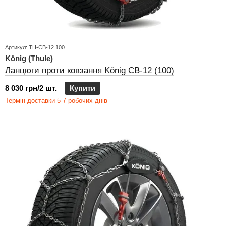
Артикул: TH-CB-12 100
König (Thule)
Ланцюги проти ковзання König CB-12 (100)
8 030 грн/2 шт.
Купити
Термін доставки 5-7 робочих днів