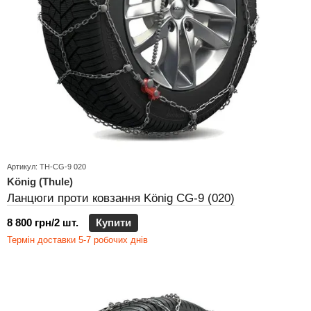
Артикул: TH-CG-9 020
König (Thule)
Ланцюги проти ковзання König CG-9 (020)
8 800 грн/2 шт.
Купити
Термін доставки 5-7 робочих днів