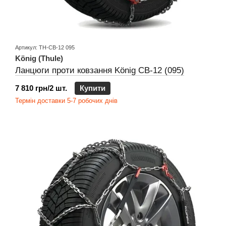
Артикул: TH-CB-12 095
König (Thule)
Ланцюги проти ковзання König CB-12 (095)
7 810 грн/2 шт.
Купити
Термін доставки 5-7 робочих днів