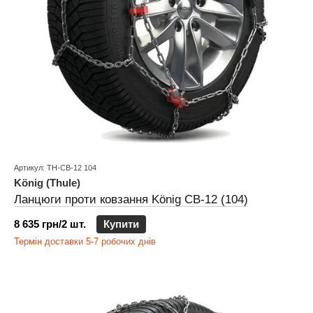
Артикул: TH-CB-12 104
König (Thule)
Ланцюги проти ковзання König CB-12 (104)
8 635 грн/2 шт.
Купити
Термін доставки 5-7 робочих днів