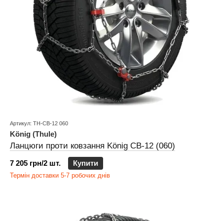
Артикул: TH-CB-12 060
König (Thule)
Ланцюги проти ковзання König CB-12 (060)
7 205 грн/2 шт.
Купити
Термін доставки 5-7 робочих днів