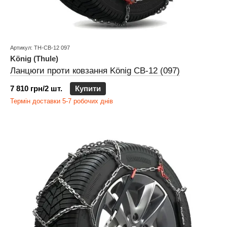
Артикул: TH-CB-12 097
König (Thule)
Ланцюги проти ковзання König CB-12 (097)
7 810 грн/2 шт.
Купити
Термін доставки 5-7 робочих днів