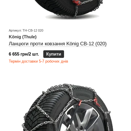
Артикул: TH-CB-12 020
König (Thule)
Ланцюги проти ковзання König CB-12 (020)
6 655 грн/2 шт.
Купити
Термін доставки 5-7 робочих днів