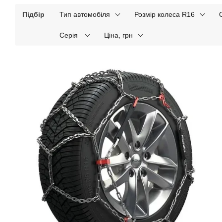
Підбір
Тип автомобіля
Розмір колеса R16
Серія
Ціна, грн