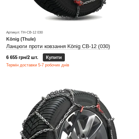
Артикул: TH-CB-12 030
König (Thule)
Ланцюги проти ковзання König CB-12 (030)
6 655 грн/2 шт.
Купити
Термін доставки 5-7 робочих днів