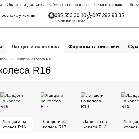
и
Оплата та доставка
Обмін та повернення
Новини та акції
Ще
 безпека у кожній
095 553 30 10
097 292 93 35
Передзвонити вам?
и
Ланцюги на колеса
Фаркопи та системи
Сумк
міром
Ланцюги на колеса R16
колеса R16
Ланцюги на
Ланцюги на
Ланцюги на
Ланцюг
колеса R16
колеса R17
колеса R18
колеса