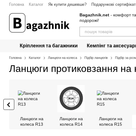
Перейти до основного контенту
Головна
Каталог
Як купити дешевше?
Подарункові сертифікат
Bagazhnik.net
- комфорт та
подорожі!
Кріплення та багажники
Кемпінг та аксесуар
Головна
Каталог
Ланцюги на колеса
Підбір ланцюгів
Підбір за роз
Ланцюги протиковзання на 
Ланцюги на
Ланцюги на
Ланцюги на
колеса R13
колеса R14
колеса R15