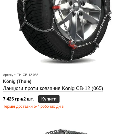
Артикул: TH-CB-12 065
König (Thule)
Ланцюги проти ковзання König CB-12 (065)
7 425 грн/2 шт.
Купити
Термін доставки 5-7 робочих днів