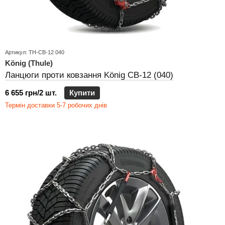
Артикул: TH-CB-12 040
König (Thule)
Ланцюги проти ковзання König CB-12 (040)
6 655 грн/2 шт.
Купити
Термін доставки 5-7 робочих днів