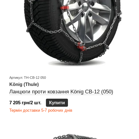
Артикул: TH-CB-12 050
König (Thule)
Ланцюги проти ковзання König CB-12 (050)
7 205 грн/2 шт.
Купити
Термін доставки 5-7 робочих днів