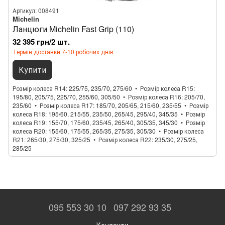
Артикул: 008491
Michelin
Ланцюги Michelin Fast Grip (110)
32 395 грн/2 шт.
Термін доставки 7-10 робочих днів
Купити
Розмір колеса R14
225/75, 235/70, 275/60
Розмір колеса R15
195/80, 205/75, 225/70, 255/60, 305/50
Розмір колеса R16
205/70,
235/60
Розмір колеса R17
185/70, 205/65, 215/60, 235/55
Розмір
колеса R18
195/60, 215/55, 235/50, 265/45, 295/40, 345/35
Розмір
колеса R19
155/70, 175/60, 235/45, 265/40, 305/35, 345/30
Розмір
колеса R20
155/60, 175/55, 265/35, 275/35, 305/30
Розмір колеса
R21
265/30, 275/30, 325/25
Розмір колеса R22
235/30, 275/25,
285/25
095 553 30 10
097 292 93 35