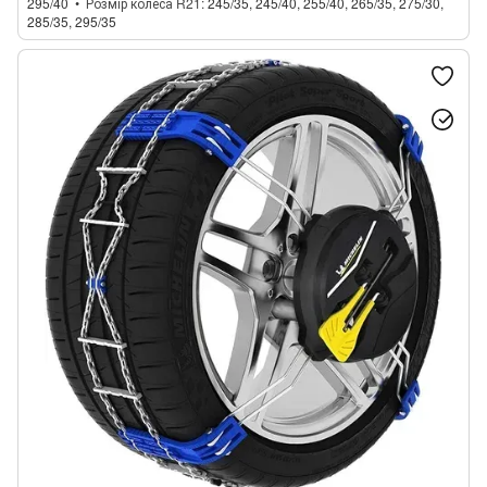
295/40
Розмір колеса R21
245/35, 245/40, 255/40, 265/35, 275/30,
285/35, 295/35