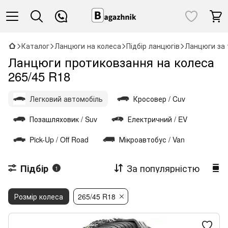
Каталог
Ланцюги на колеса
Підбір ланцюгів
Ланцюги за 
Ланцюги протиковзання на колеса
265/45 R18
Легковий автомобіль
Кросовер / Cuv
Позашляховик / Suv
Електричний / EV
Pick-Up / Off Road
Мікроавтобус / Van
За популярністю
Підбір
1
Розмір колеса
265/45 R18