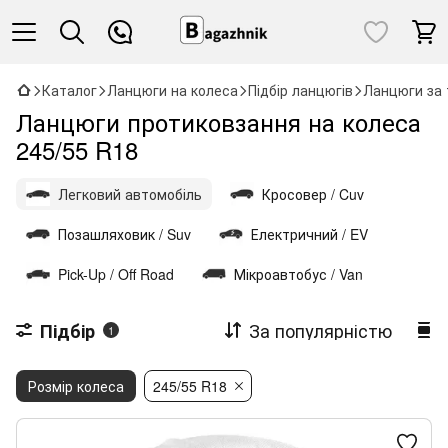
Каталог
Ланцюги на колеса
Підбір ланцюгів
Ланцюги за 
Ланцюги протиковзання на колеса
245/55 R18
Легковий автомобіль
Кросовер / Cuv
Позашляховик / Suv
Електричний / EV
Pick-Up / Off Road
Мікроавтобус / Van
За популярністю
Підбір
1
Розмір колеса
245/55 R18