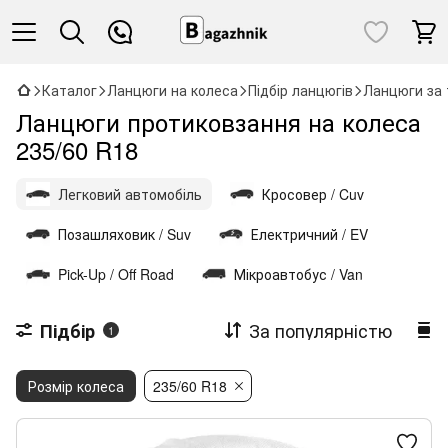
Каталог
Ланцюги на колеса
Підбір ланцюгів
Ланцюги за 
Ланцюги протиковзання на колеса
235/60 R18
Легковий автомобіль
Кросовер / Cuv
Позашляховик / Suv
Електричний / EV
Pick-Up / Off Road
Мікроавтобус / Van
За популярністю
Підбір
1
Розмір колеса
235/60 R18