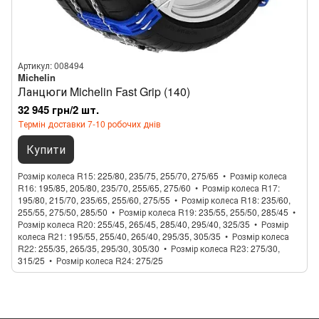
Артикул: 008494
Michelin
Ланцюги Michelin Fast Grip (140)
32 945 грн/2 шт.
Термін доставки 7-10 робочих днів
Купити
Розмір колеса R15
225/80, 235/75, 255/70, 275/65
Розмір колеса
R16
195/85, 205/80, 235/70, 255/65, 275/60
Розмір колеса R17
195/80, 215/70, 235/65, 255/60, 275/55
Розмір колеса R18
235/60,
255/55, 275/50, 285/50
Розмір колеса R19
235/55, 255/50, 285/45
Розмір колеса R20
255/45, 265/45, 285/40, 295/40, 325/35
Розмір
колеса R21
195/55, 255/40, 265/40, 295/35, 305/35
Розмір колеса
R22
255/35, 265/35, 295/30, 305/30
Розмір колеса R23
275/30,
315/25
Розмір колеса R24
275/25