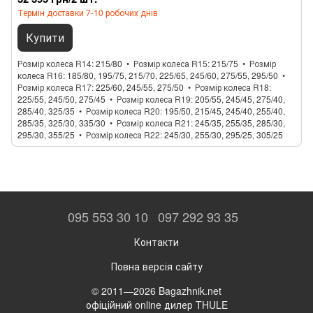
Термін доставки 7-10 робочих днів
Купити
Розмір колеса R14
215/80
Розмір колеса R15
215/75
Розмір
колеса R16
185/80, 195/75, 215/70, 225/65, 245/60, 275/55, 295/50
Розмір колеса R17
225/60, 245/55, 275/50
Розмір колеса R18
225/55, 245/50, 275/45
Розмір колеса R19
205/55, 245/45, 275/40,
285/40, 325/35
Розмір колеса R20
195/50, 215/45, 245/40, 255/40,
285/35, 325/30, 335/30
Розмір колеса R21
245/35, 255/35, 285/30,
295/30, 355/25
Розмір колеса R22
245/30, 255/30, 295/25, 305/25
095 553 30 10
097 292 93 35
Контакти
Повна версія сайту
© 2011—2026 Bagazhnik.net
офіційний online дилер THULE