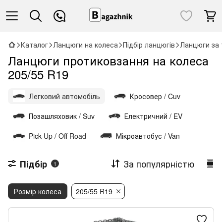
Каталог
Ланцюги на колеса
Підбір ланцюгів
Ланцюги за 
Ланцюги протиковзання на колеса
205/55 R19
Легковий автомобіль
Кросовер / Cuv
Позашляховик / Suv
Електричний / EV
Pick-Up / Off Road
Мікроавтобус / Van
За популярністю
Підбір
1
Розмір колеса
205/55 R19