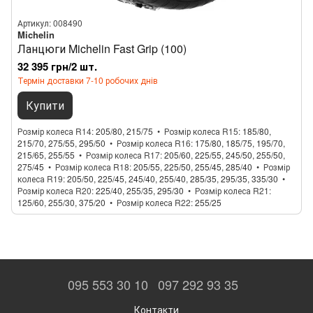
Артикул: 008490
Michelin
Ланцюги Michelin Fast Grip (100)
32 395 грн/2 шт.
Термін доставки 7-10 робочих днів
Купити
Розмір колеса R14
205/80, 215/75
Розмір колеса R15
185/80,
215/70, 275/55, 295/50
Розмір колеса R16
175/80, 185/75, 195/70,
215/65, 255/55
Розмір колеса R17
205/60, 225/55, 245/50, 255/50,
275/45
Розмір колеса R18
205/55, 225/50, 255/45, 285/40
Розмір
колеса R19
205/50, 225/45, 245/40, 255/40, 285/35, 295/35, 335/30
Розмір колеса R20
225/40, 255/35, 295/30
Розмір колеса R21
125/60, 255/30, 375/20
Розмір колеса R22
255/25
095 553 30 10
097 292 93 35
Контакти