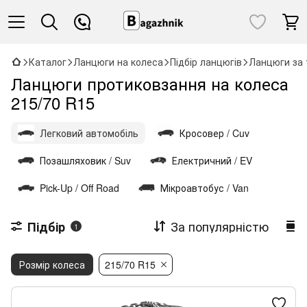
Каталог
Ланцюги на колеса
Підбір ланцюгів
Ланцюги за 
Ланцюги протиковзання на колеса
215/70 R15
Легковий автомобіль
Кросовер / Cuv
Позашляховик / Suv
Електричний / EV
Pick-Up / Off Road
Мікроавтобус / Van
За популярністю
Підбір
1
Розмір колеса
215/70 R15