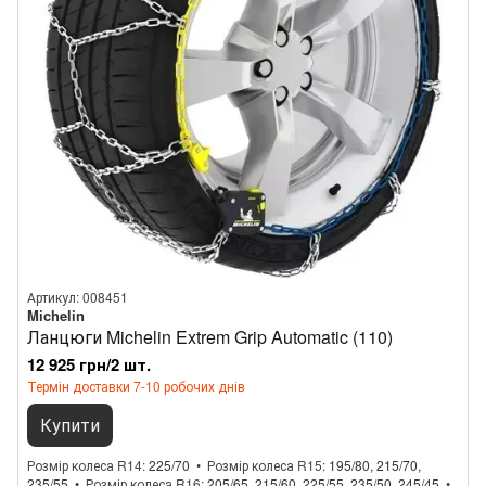
Артикул: 008451
Michelin
Ланцюги Michelin Extrem Grip Automatic (110)
12 925 грн/2 шт.
Термін доставки 7-10 робочих днів
Купити
Розмір колеса R14
225/70
Розмір колеса R15
195/80, 215/70,
235/55
Розмір колеса R16
205/65, 215/60, 225/55, 235/50, 245/45