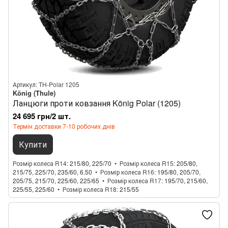
Артикул: TH-Polar 1205
König (Thule)
Ланцюги проти ковзання König Polar (1205)
24 695 грн/2 шт.
Термін доставки 7-10 робочих днів
Купити
Розмір колеса R14
215/80, 225/70
Розмір колеса R15
205/80,
215/75, 225/70, 235/60, 6.50
Розмір колеса R16
195/80, 205/70,
205/75, 215/70, 225/60, 225/65
Розмір колеса R17
195/70, 215/60,
225/55, 225/60
Розмір колеса R18
215/55