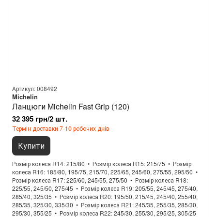
Артикул: 008492
Michelin
Ланцюги Michelin Fast Grip (120)
32 395 грн/2 шт.
Термін доставки 7-10 робочих днів
Купити
Розмір колеса R14
215/80
Розмір колеса R15
215/75
Розмір
колеса R16
185/80, 195/75, 215/70, 225/65, 245/60, 275/55, 295/50
Розмір колеса R17
225/60, 245/55, 275/50
Розмір колеса R18
225/55, 245/50, 275/45
Розмір колеса R19
205/55, 245/45, 275/40,
285/40, 325/35
Розмір колеса R20
195/50, 215/45, 245/40, 255/40,
285/35, 325/30, 335/30
Розмір колеса R21
245/35, 255/35, 285/30,
295/30, 355/25
Розмір колеса R22
245/30, 255/30, 295/25, 305/25