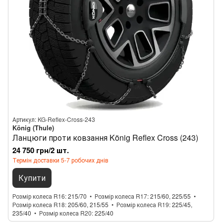
Артикул: KG-Reflex-Cross-243
König (Thule)
Ланцюги проти ковзання König Reflex Cross (243)
24 750 грн/2 шт.
Термін доставки 5-7 робочих днів
Купити
Розмір колеса R16
215/70
Розмір колеса R17
215/60, 225/55
Розмір колеса R18
205/60, 215/55
Розмір колеса R19
225/45,
235/40
Розмір колеса R20
225/40