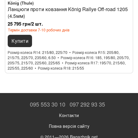
König (Thule)
Ланцюги проти ковзання König Rallye Off-road 1205
(4.5мм)
25 795 грн/2 шт.
Термін доставки 7-10 робочих днів
Купити
Розмір колеса R14
215/80, 225/70
Розмір колеса R15
205/80,
215/75, 225/70, 235/60, 6.50
Розмір колеса R16
185, 195/80, 205/70,
205/75, 215/70, 225/60, 225/65
Розмір колеса R17
195/70, 215/60,
225/55, 225/60
Розмір колеса R18
215/55
095 553 30 10
097 292 93 35
Контакти
Повна версія сайту
© 2011—2026 Bagazhnik.net