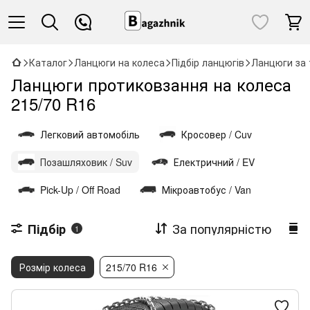
Каталог
Ланцюги на колеса
Підбір ланцюгів
Ланцюги за 
Ланцюги протиковзання на колеса
215/70 R16
Легковий автомобіль
Кросовер / Cuv
Позашляховик / Suv
Електричний / EV
Pick-Up / Off Road
Мікроавтобус / Van
За популярністю
Підбір
1
Розмір колеса
215/70 R16