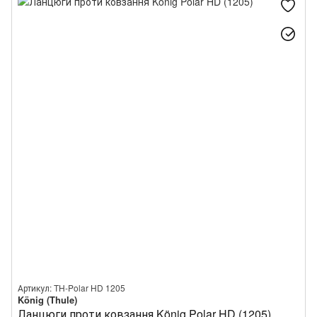
Артикул: TH-Polar HD 1205
König (Thule)
Ланцюги проти ковзання König Polar HD (1205)