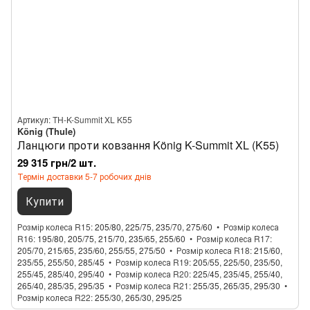
Артикул: TH-K-Summit XL K55
König (Thule)
Ланцюги проти ковзання König K-Summit XL (K55)
29 315 грн/2 шт.
Термін доставки 5-7 робочих днів
Купити
Розмір колеса R15
205/80, 225/75, 235/70, 275/60
Розмір колеса
R16
195/80, 205/75, 215/70, 235/65, 255/60
Розмір колеса R17
205/70, 215/65, 235/60, 255/55, 275/50
Розмір колеса R18
215/60,
235/55, 255/50, 285/45
Розмір колеса R19
205/55, 225/50, 235/50,
255/45, 285/40, 295/40
Розмір колеса R20
225/45, 235/45, 255/40,
265/40, 285/35, 295/35
Розмір колеса R21
255/35, 265/35, 295/30
Розмір колеса R22
255/30, 265/30, 295/25