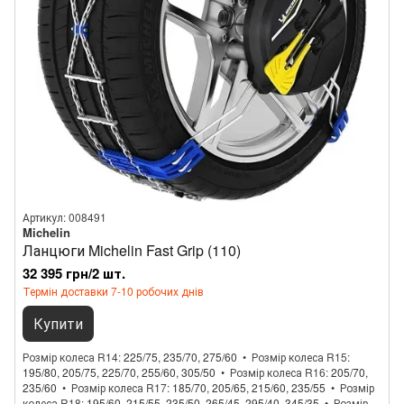
Артикул: 008491
Michelin
Ланцюги Michelin Fast Grip (110)
32 395 грн/2 шт.
Термін доставки 7-10 робочих днів
Купити
Розмір колеса R14
225/75, 235/70, 275/60
Розмір колеса R15
195/80, 205/75, 225/70, 255/60, 305/50
Розмір колеса R16
205/70,
235/60
Розмір колеса R17
185/70, 205/65, 215/60, 235/55
Розмір
колеса R18
195/60, 215/55, 235/50, 265/45, 295/40, 345/35
Розмір