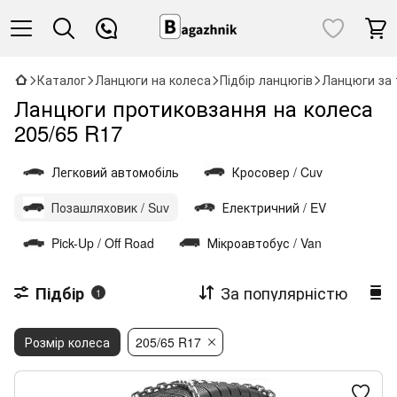
Каталог
Ланцюги на колеса
Підбір ланцюгів
Ланцюги за 
Ланцюги протиковзання на колеса
205/65 R17
Легковий автомобіль
Кросовер / Cuv
Позашляховик / Suv
Електричний / EV
Pick-Up / Off Road
Мікроавтобус / Van
За популярністю
Підбір
1
Розмір колеса
205/65 R17