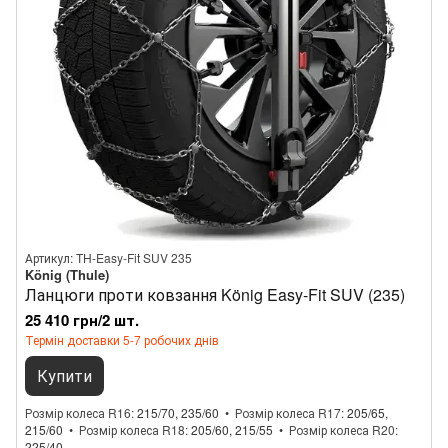
Артикул: TH-Easy-Fit SUV 235
König (Thule)
Ланцюги проти ковзання König Easy-Fit SUV (235)
25 410 грн/2 шт.
Термін доставки 5-7 робочих днів
Купити
Розмір колеса R16
215/70, 235/60
Розмір колеса R17
205/65,
215/60
Розмір колеса R18
205/60, 215/55
Розмір колеса R20
225/40