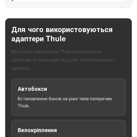
Для чого використовуються
адаптери Thule
Монтажні перехідники Thule допомагають
адаптувати аксесуари під різні типи поперечин і
кріплень.
Автобокси
Встановлення боксів на різні типи поперечин
Thule.
Велокріплення