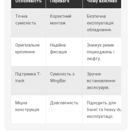
Особливість
Перевага
Чому важливо
Точна
Коректний
Безпечна
сумісність
монтаж
експлуатація
обладнання.
Оригінальне
Надійна
Знижує ризик
кріплення
фіксація
пошкоджень і
люфту.
Підтримка T-
Сумісність з
Зручне
track
WingBar
встановлення
аксесуарів.
Міцна
Довговічність
Підходить для
конструкція
travel та heavy-duty
експлуатації.