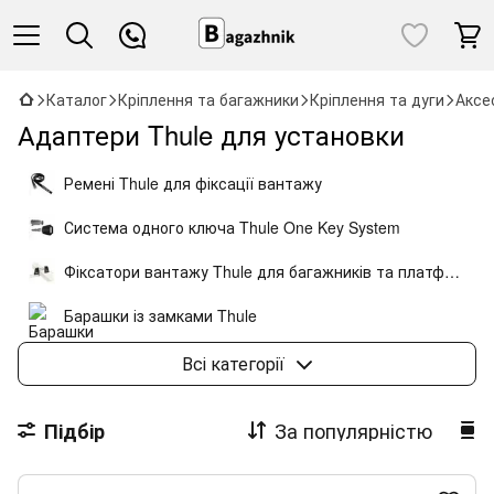
Каталог
Кріплення та багажники
Кріплення та дуги
Аксе
Адаптери Thule для установки
Ремені Thule для фіксації вантажу
Система одного ключа Thule One Key System
Фіксатори вантажу Thule для багажників та платформ
Барашки із замками Thule
Троси з замками Thule
Всі категорії
Адаптери Thule для установки
За популярністю
Підбір