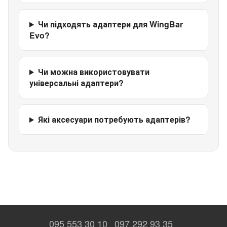
Чи підходять адаптери для WingBar
Evo?
Чи можна використовувати
універсальні адаптери?
Які аксесуари потребують адаптерів?
095 553 30 10
097 292 93 35