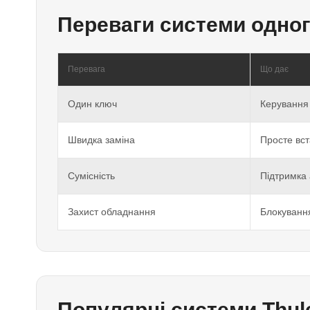
Переваги системи одног
Перевага
Що дає
Один ключ
Керування
Швидка заміна
Просте вс
Сумісність
Підтримка 
Захист обладнання
Блокування
Популярні системи Thul