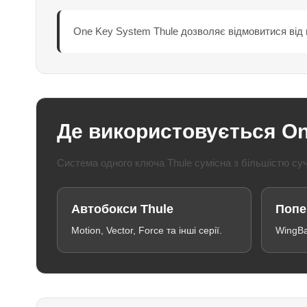
One Key System Thule дозволяє відмовитися від к
Де використовується O
Система одного ключа Thule сумісна з більшістю суч
Автобокси Thule
Попе
Motion, Vector, Force та інші серії.
WingBar