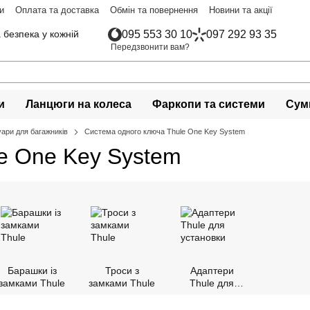
и
Оплата та доставка
Обмін та повернення
Новини та акції
 безпека у кожній
095 553 30 10
097 292 93 35
Передзвонити вам?
и
Ланцюги на колеса
Фаркопи та системи
Сумк
ари для багажників
Система одного ключа Thule One Key System
e One Key System
Барашки із
Троси з
Адаптери
замками Thule
замками Thule
Thule для
установки