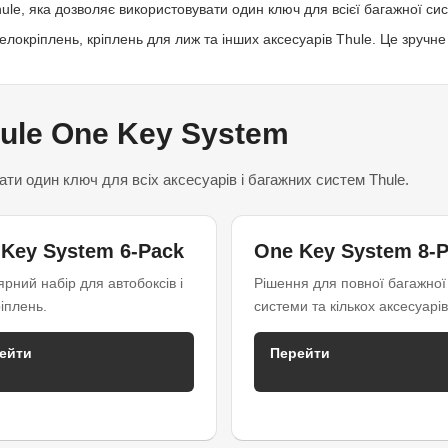
ule, яка дозволяє використовувати один ключ для всієї багажної си
локріплень, кріплень для лиж та інших аксесуарів Thule. Це зручне 
ule One Key System
ти один ключ для всіх аксесуарів і багажних систем Thule.
Key System 6-Pack
One Key System 8-
рний набір для автобоксів і
Рішення для повної багажної
іплень.
системи та кількох аксесуарів
ейти
Перейти