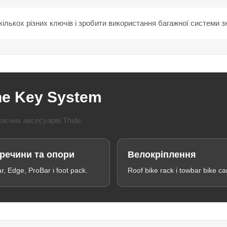
ількох різних ключів і зробити використання багажної системи 
ne Key System
асних аксесуарів Thule.
речини та опори
Велокріплення
, Edge, ProBar і foot pack.
Roof bike rack і towbar bike car