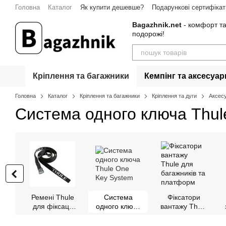
Перейти до основного контенту
Головна
Каталог
Як купити дешевше?
Подарункові сертифікат
Гарантія
Контакти
Bagazhnik.net
- комфорт та
подорожі!
Кріплення та багажники
Кемпінг та аксесуар
Головна
Каталог
Кріплення та багажники
Кріплення та дуги
Аксесу
Система одного ключа Thul
Ремені Thule
Система
Фіксатори
для фіксації
одного ключа
вантажу Thule
вантажу
Thule One Key
для багажників
System
та платформ