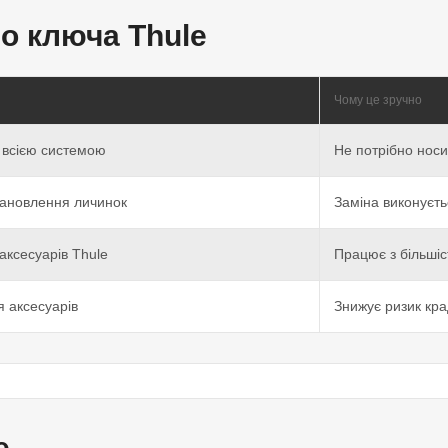
о ключа Thule
Чому це зручно
 всією системою
Не потрібно носит
тановлення личинок
Заміна виконуєть
аксесуарів Thule
Працює з більшіс
 аксесуарів
Знижує ризик кра
e