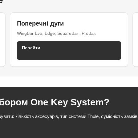
Поперечні дуги
WingBar Evo, Edge, SquareBar і ProBar.
Перейти
дбором One Key System?
ати: кількість аксесуарів, тип системи Thule, сумісність замків 