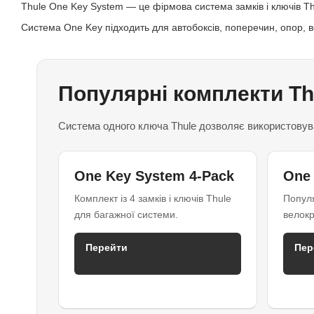
Thule One Key System — це фірмова система замків і ключів Th
Система One Key підходить для автобоксів, поперечин, опор, ве
Популярні комплекти Th
Система одного ключа Thule дозволяє використовува
One Key System 4-Pack
One 
Комплект із 4 замків і ключів Thule
Популя
для багажної системи.
велокр
Перейти
Пер