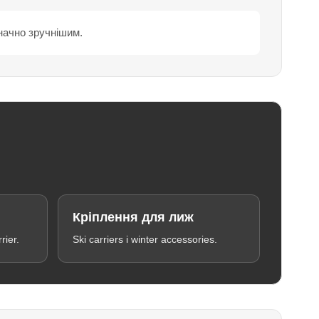
значно зручнішим.
Кріплення для лиж
rier.
Ski carriers і winter accessories.