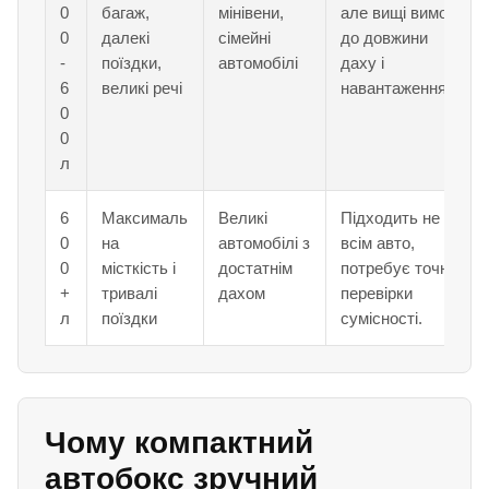
0
багаж,
мінівени,
але вищі вимоги
0
далекі
сімейні
до довжини
-
поїздки,
автомобілі
даху і
6
великі речі
навантаження.
0
0
л
6
Максималь
Великі
Підходить не
0
на
автомобілі з
всім авто,
0
місткість і
достатнім
потребує точної
+
тривалі
дахом
перевірки
л
поїздки
сумісності.
Чому компактний
автобокс зручний