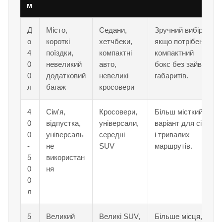
м
Д
Місто,
Седани,
Зручний вибір,
о
короткі
хетчбеки,
якщо потрібен
4
поїздки,
компактні
компактний
0
невеликий
авто,
бокс без зайвих
0
додатковий
невеликі
габаритів.
л
багаж
кросовери
4
Сім'я,
Кросовери,
Більш місткий
0
відпустка,
універсали,
варіант для сім'ї
0
універсаль
середні
і тривалих
-
не
SUV
маршрутів.
5
використан
0
ня
0
л
5
Великий
Великі SUV,
Більше місця,