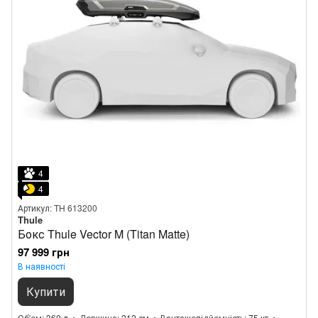
4
4
Артикул: TH 613200
Thule
Бокс Thule Vector M (Titan Matte)
97 999 грн
В наявності
Купити
Об'єм
360 л
Довжина
212 см
Вантажопідйомність
75 кг