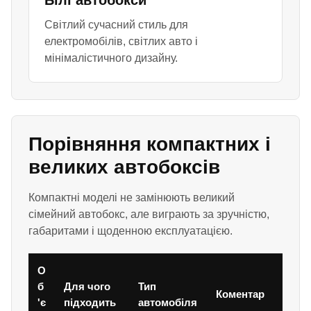
Білі автобокси
Світлий сучасний стиль для
електромобілів, світлих авто і
мінімалістичного дизайну.
Порівняння компактних і
великих автобоксів
Компактні моделі не замінюють великий
сімейний автобокс, але виграють за зручністю,
габаритами і щоденною експлуатацією.
О
б
Для чого
Тип
Коментар
'є
підходить
автомобіля