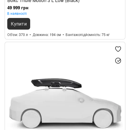
Бокс Thule Motion 3 L Low (Black)
49 999 грн
В наявності
Купити
Об'єм
370 л
Довжина
194 см
Вантажопідйомність
75 кг