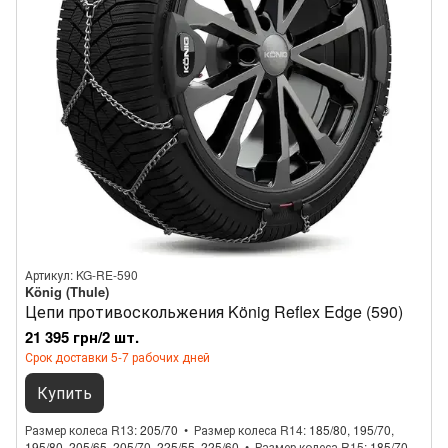
Артикул: KG-RE-590
König (Thule)
Цепи противоскольжения König Reflex Edge (590)
21 395 грн/2 шт.
Срок доставки 5-7 рабочих дней
Купить
Размер колеса R13
205/70
Размер колеса R14
185/80, 195/70,
195/80, 205/65, 205/70, 225/55, 225/60
Размер колеса R15
185/70,